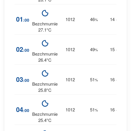
1
01
1012
46
14
:00
%
--
0 m
Bezchmurnie
27.1°C
2
02
1012
49
15
:00
%
--
0 m
Bezchmurnie
26.4°C
2
03
1012
51
16
:00
%
--
0 m
Bezchmurnie
25.8°C
2
04
1012
51
16
:00
%
--
0 m
Bezchmurnie
25.4°C