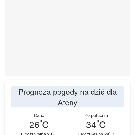
Prognoza pogody na dziś dla
Ateny
Rano
Po południu
°
°
26
C
34
C
°
°
Odczuwalna 23
C
Odczuwalna 28
C