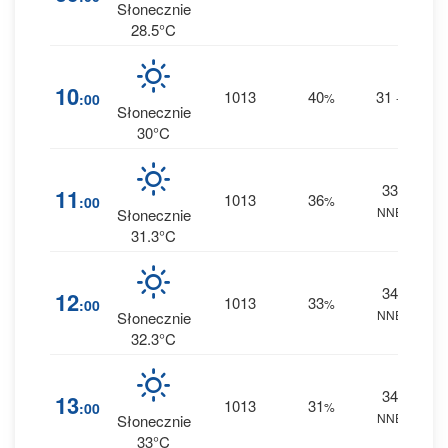
0 m
Słonecznie
28.5°C
1
10
1013
40
31
:00
%
--
0 m
Słonecznie
30°C
33
1
11
1013
36
:00
%
NNE
0 m
Słonecznie
31.3°C
34
1
12
1013
33
:00
%
NNE
0 m
Słonecznie
32.3°C
34
1
13
1013
31
:00
%
NNE
0 m
Słonecznie
33°C