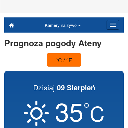
Kamery na żywo
Prognoza pogody Ateny
°C / °F
Dzisiaj
09 Sierpień
35
°
C