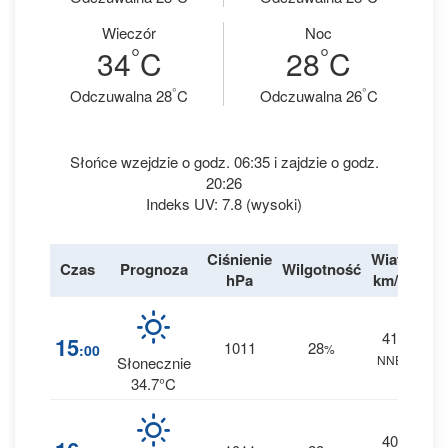
Wieczór
Noc
°
°
34
C
28
C
°
°
Odczuwalna 28
C
Odczuwalna 26
C
Słońce wzejdzie o godz. 06:35 i zajdzie o godz.
20:26
Indeks UV: 7.8 (wysoki)
Ciśnienie
Wiatr
Czas
Prognoza
Wilgotność
Des
hPa
km/h
41
1
15
1011
28
:00
%
NNE
0 m
Słonecznie
34.7°C
40
1