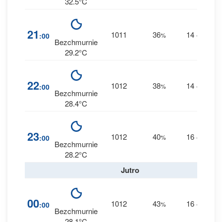
32.5°C
1
21
1011
36
14
:00
%
--
0 m
Bezchmurnie
29.2°C
1
22
1012
38
14
:00
%
--
0 m
Bezchmurnie
28.4°C
1
23
1012
40
16
:00
%
--
0 m
Bezchmurnie
28.2°C
Jutro
1
00
1012
43
16
:00
%
--
0 m
Bezchmurnie
28.1°C