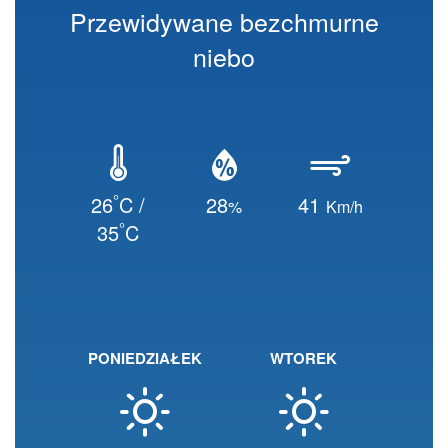
Przewidywane bezchmurne
niebo
°
26
C /
28
41
%
Km/h
°
35
C
PONIEDZIAŁEK
WTOREK