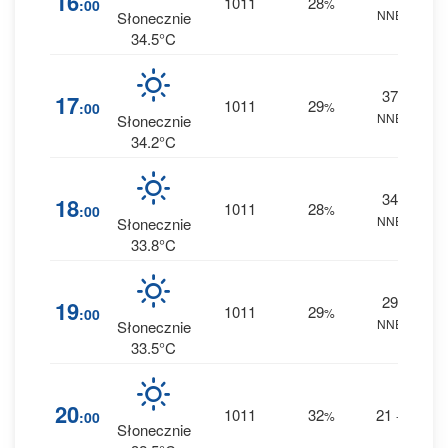
16
1011
28
:00
%
NNE
0 m
Słonecznie
34.5°C
37
1
17
1011
29
:00
%
NNE
0 m
Słonecznie
34.2°C
34
1
18
1011
28
:00
%
NNE
0 m
Słonecznie
33.8°C
29
0
19
1011
29
:00
%
NNE
0 m
Słonecznie
33.5°C
1
20
1011
32
21
:00
%
--
0 m
Słonecznie