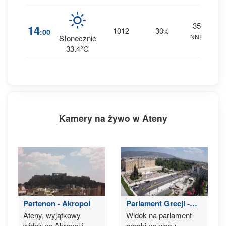
35
1
14
1012
30
:00
%
NNE
0 m
Słonecznie
33.4°C
Kamery na żywo w Ateny
Partenon - Akropol
Parlament Grecji -
Ateny
Ateny, wyjątkowy
Widok na parlament
widok na Akropol i
grecki na placu