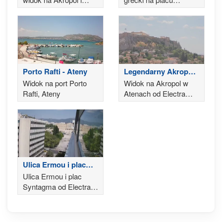
Partenon
Syntagma z hotelu
Grand Bretagne
Porto Rafti - Ateny
Legendarny Akropol
w Atenach
Widok na port Porto
Widok na Akropol w
Rafti, Ateny
Atenach od Electra
Palace Athens
Ulica Ermou i plac
Syntagma - Ateny
Ulica Ermou i plac
Syntagma od Electra
Hotel Athens