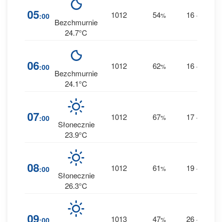
2
05
1012
54
16
:00
%
--
0 m
Bezchmurnie
24.7°C
4
06
1012
62
16
:00
%
--
0 m
Bezchmurnie
24.1°C
5
07
1012
67
17
:00
%
--
0 m
Słonecznie
23.9°C
3
08
1012
61
19
:00
%
--
0 m
Słonecznie
26.3°C
1
09
1013
47
26
:00
%
--