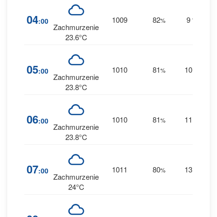
2
04
1009
82
9
:00
%
W
0 
Zachmurzenie
23.6°C
2
05
1010
81
10
:00
%
W
0 
Zachmurzenie
23.8°C
2
06
1010
81
11
:00
%
W
0 
Zachmurzenie
23.8°C
1
07
1011
80
13
:00
%
W
0 
Zachmurzenie
24°C
1