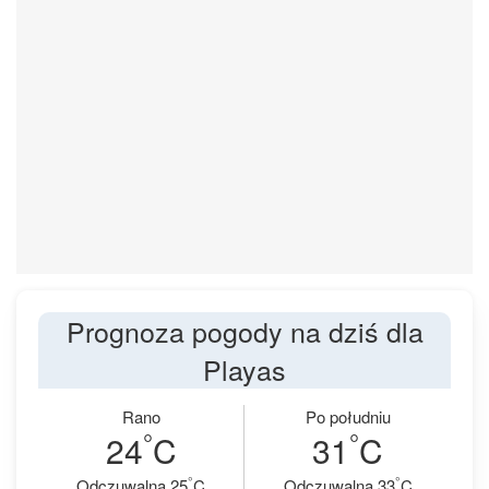
Prognoza pogody na dziś dla
Playas
Rano
Po południu
°
°
24
C
31
C
°
°
Odczuwalna 25
C
Odczuwalna 33
C