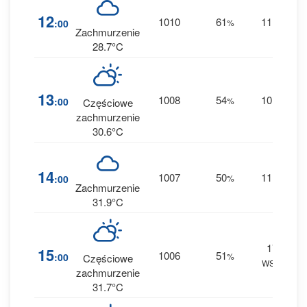
1
12
1010
61
11
:00
%
W
0 
Zachmurzenie
28.7°C
13
1008
54
10
:00
%
W
Częściowe
0 
zachmurzenie
30.6°C
14
1007
50
11
:00
%
W
0 
Zachmurzenie
31.9°C
17
15
1006
51
:00
%
Częściowe
WSW
0 
zachmurzenie
31.7°C