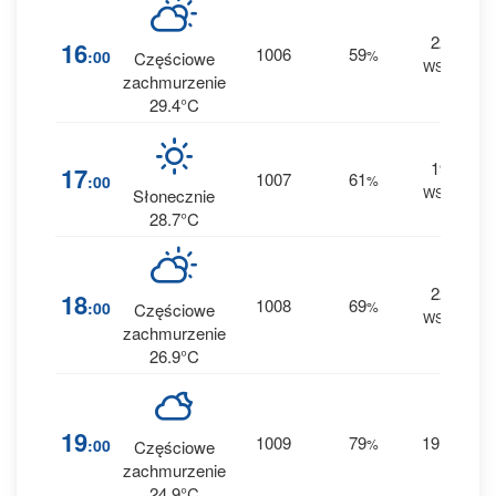
22
16
1006
59
:00
%
Częściowe
WSW
0 
zachmurzenie
29.4°C
19
17
1007
61
:00
%
WSW
0 
Słonecznie
28.7°C
22
18
1008
69
:00
%
Częściowe
WSW
0 
zachmurzenie
26.9°C
1
19
1009
79
19
:00
%
W
Częściowe
0 
zachmurzenie
24.9°C