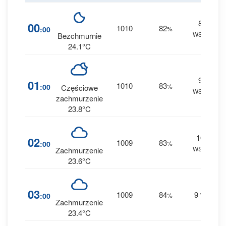
8
1
00
1010
82
:00
%
WSW
0 
Bezchmurnie
24.1°C
9
1
01
1010
83
:00
%
Częściowe
WSW
0 
zachmurzenie
23.8°C
10
1
02
1009
83
:00
%
WSW
0 
Zachmurzenie
23.6°C
2
03
1009
84
9
:00
%
W
0 
Zachmurzenie
23.4°C