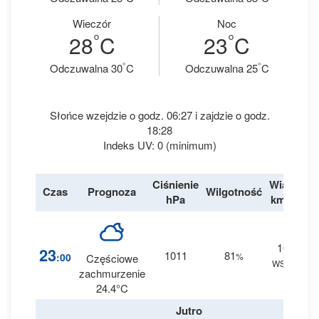
Wieczór
Noc
°
°
28
C
23
C
°
°
Odczuwalna 30
C
Odczuwalna 25
C
Słońce wzejdzie o godz. 06:27 i zajdzie o godz.
18:28
Indeks UV: 0 (minimum)
Ciśnienie
Wiatr
Czas
Prognoza
Wilgotność
De
hPa
km/h
10
1
23
1011
81
:00
%
Częściowe
WSW
0 
zachmurzenie
24.4°C
Jutro