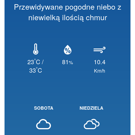
Przewidywane pogodne niebo z
niewielką ilością chmur
°
23
C /
81
10.4
%
°
33
C
Km/h
SOBOTA
NIEDZIELA