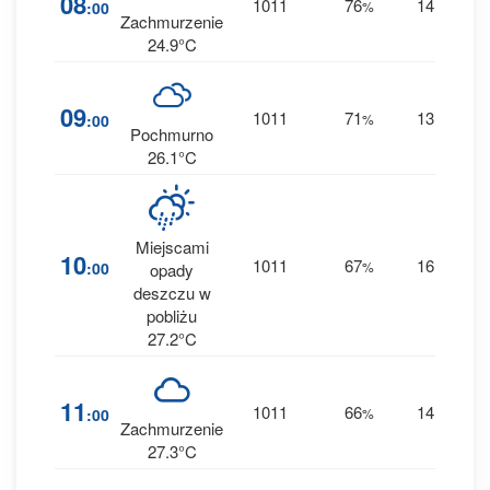
08
1011
76
14
:00
%
W
0 
Zachmurzenie
24.9°C
1
09
1011
71
13
:00
%
W
0 
Pochmurno
26.1°C
Miejscami
1
10
1011
67
16
:00
%
W
opady
0 
deszczu w
pobliżu
27.2°C
1
11
1011
66
14
:00
%
W
0 
Zachmurzenie
27.3°C