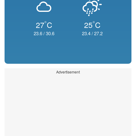
°
°
27
C
25
C
23.6
/
30.6
23.4
/
27.2
Advertisement