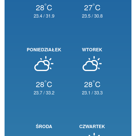
°
°
28
C
27
C
23.4
/
31.9
23.5
/
30.8
PONIEDZIAŁEK
WTOREK
°
°
28
C
28
C
23.7
/
33.2
23.1
/
33.3
ŚRODA
CZWARTEK