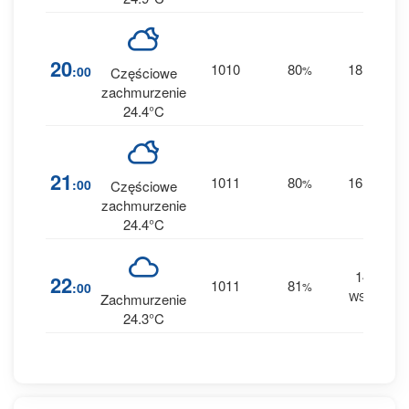
1
20
1010
80
18
:00
%
W
Częściowe
0 
zachmurzenie
24.4°C
1
21
1011
80
16
:00
%
W
Częściowe
0 
zachmurzenie
24.4°C
14
1
22
1011
81
:00
%
WSW
0 
Zachmurzenie
24.3°C