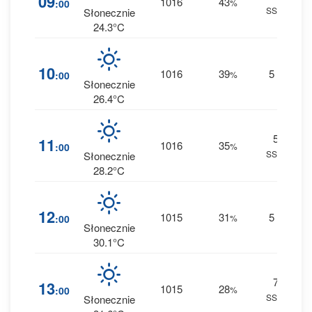
09
1016
43
:00
%
SSW
0 
Słonecznie
24.3°C
1
10
1016
39
5
:00
%
S
0 
Słonecznie
26.4°C
5
1
11
1016
35
:00
%
SSW
0 
Słonecznie
28.2°C
1
12
1015
31
5
:00
%
S
0 
Słonecznie
30.1°C
7
1
13
1015
28
:00
%
SSW
0 
Słonecznie