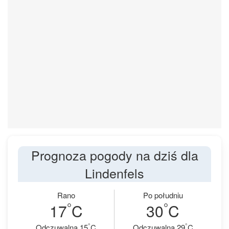
Prognoza pogody na dziś dla
Lindenfels
Rano
Po południu
°
°
17
C
30
C
°
°
Odczuwalna 15
C
Odczuwalna 29
C