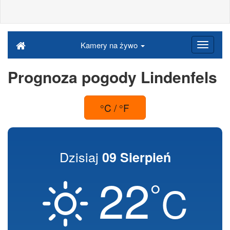
Kamery na żywo
Prognoza pogody Lindenfels
°C / °F
Dzisiaj
09 Sierpień
22
°
C