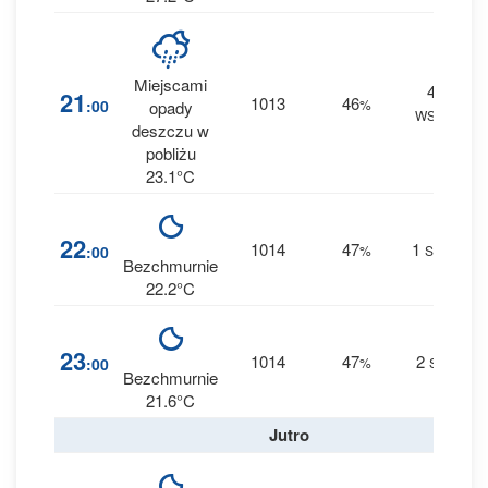
Miejscami
4
1
21
1013
46
:00
%
opady
WSW
0.1
deszczu w
pobliżu
23.1°C
2
22
1014
47
1
:00
%
SSE
0 
Bezchmurnie
22.2°C
2
23
1014
47
2
:00
%
SE
0 
Bezchmurnie
21.6°C
Jutro