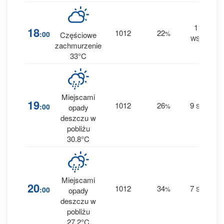
11
3
18
1012
22
:00
%
Częściowe
WSW
0 
zachmurzenie
33°C
Miejscami
8
19
1012
26
9
:00
%
SW
opady
0 
deszczu w
pobliżu
30.8°C
Miejscami
1
20
1012
34
7
:00
%
SW
opady
0.1
deszczu w
pobliżu
27.2°C