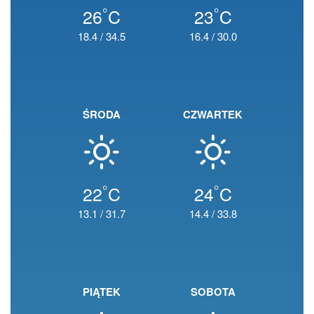
°
°
26
C
23
C
18.4
/
34.5
16.4
/
30.0
ŚRODA
CZWARTEK
°
°
22
C
24
C
13.1
/
31.7
14.4
/
33.8
PIĄTEK
SOBOTA