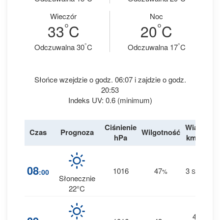
Wieczór
Noc
°
°
33
C
20
C
°
°
Odczuwalna 30
C
Odczuwalna 17
C
Słońce wzejdzie o godz. 06:07 i zajdzie o godz.
20:53
Indeks UV: 0.6 (minimum)
Ciśnienie
Wiatr
Czas
Prognoza
Wilgotność
De
hPa
km/h
2
08
1016
47
3
:00
%
SSE
0 
Słonecznie
22°C
4
1