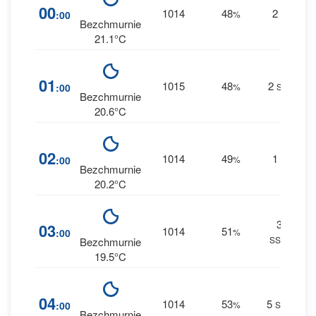
2
00
1014
48
2
:00
%
S
0 
Bezchmurnie
21.1°C
2
01
1015
48
2
:00
%
SW
0 
Bezchmurnie
20.6°C
2
02
1014
49
1
:00
%
S
0 
Bezchmurnie
20.2°C
3
3
03
1014
51
:00
%
SSW
0 
Bezchmurnie
19.5°C
3
04
1014
53
5
:00
%
SSE
0 
Bezchmurnie