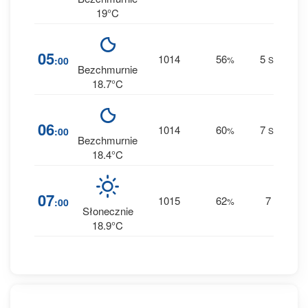
19°C
4
05
1014
56
5
:00
%
SSE
0 
Bezchmurnie
18.7°C
4
06
1014
60
7
:00
%
SSE
0 
Bezchmurnie
18.4°C
4
07
1015
62
7
:00
%
S
0 
Słonecznie
18.9°C