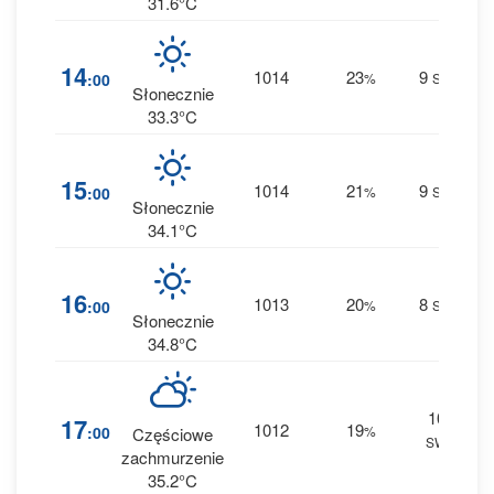
31.6°C
0
14
1014
23
9
:00
%
SW
0 
Słonecznie
33.3°C
1
15
1014
21
9
:00
%
SW
0 
Słonecznie
34.1°C
1
16
1013
20
8
:00
%
SW
0 
Słonecznie
34.8°C
10
3
17
1012
19
:00
%
Częściowe
SW
0 
zachmurzenie
35.2°C