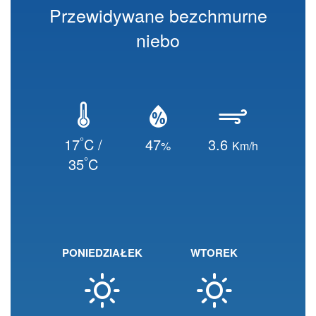
Przewidywane bezchmurne
niebo
°
17
C /
47
3.6
%
Km/h
°
35
C
PONIEDZIAŁEK
WTOREK