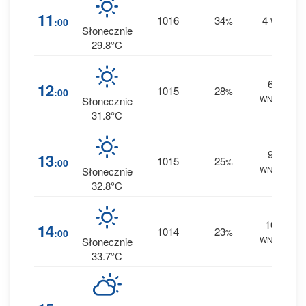
1
11
1016
34
4
:00
%
W
0 
Słonecznie
29.8°C
6
1
12
1015
28
:00
%
WNW
0 
Słonecznie
31.8°C
9
1
13
1015
25
:00
%
WNW
0 
Słonecznie
32.8°C
10
1
14
1014
23
:00
%
WNW
0 
Słonecznie
33.7°C
3