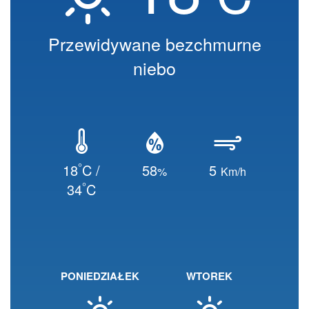
Przewidywane bezchmurne
niebo
°
18
C /
58
5
%
Km/h
°
34
C
PONIEDZIAŁEK
WTOREK