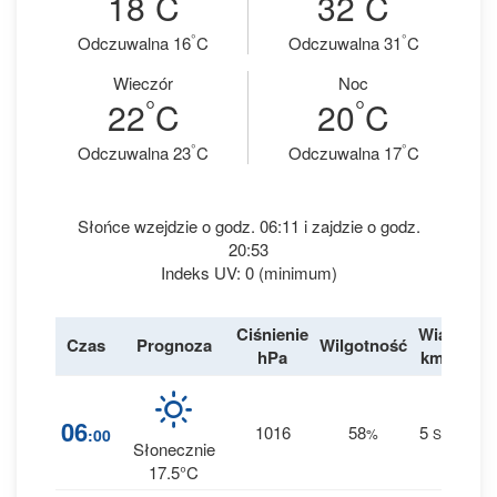
18
C
32
C
°
°
Odczuwalna 16
C
Odczuwalna 31
C
Wieczór
Noc
°
°
22
C
20
C
°
°
Odczuwalna 23
C
Odczuwalna 17
C
Słońce wzejdzie o godz. 06:11 i zajdzie o godz.
20:53
Indeks UV: 0 (minimum)
Ciśnienie
Wiatr
Czas
Prognoza
Wilgotność
De
hPa
km/h
3
06
1016
58
5
:00
%
SSE
0 
Słonecznie
17.5°C