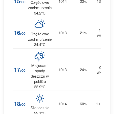
15
1014
22
13
:00
%
W
Częściowe
0 
zachmurzenie
34.2°C
11
3
16
1013
21
:00
%
Częściowe
WSW
0 
zachmurzenie
34.4°C
Miejscami
22
8
17
1013
24
:00
%
opady
WNW
0 
deszczu w
pobliżu
33.9°C
4
18
1014
60
1
:00
%
ENE
0 
Słonecznie
22.1°C