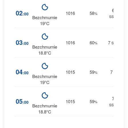
6
3
02
1016
58
:00
%
SSW
0 
Bezchmurnie
19°C
4
03
1016
60
7
:00
%
SSE
0 
Bezchmurnie
18.8°C
4
04
1015
59
7
:00
%
S
0 
Bezchmurnie
19°C
7
4
05
1015
59
:00
%
SSW
0 
Bezchmurnie
18.8°C