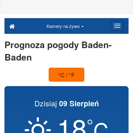
Kamery na żywo
Prognoza pogody Baden-
Baden
°C / °F
Dzisiaj
09 Sierpień
18
°
C