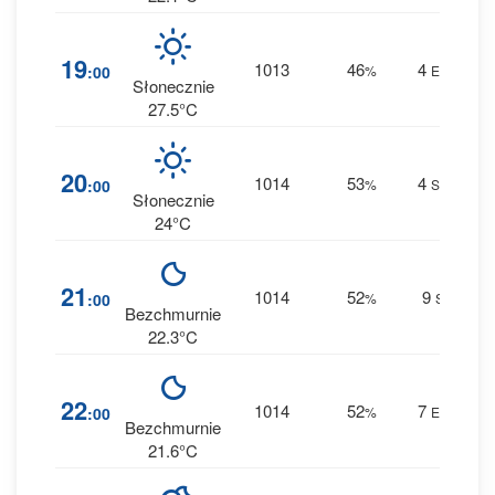
2
19
1013
46
4
:00
%
ESE
0 
Słonecznie
27.5°C
3
20
1014
53
4
:00
%
SSE
0 
Słonecznie
24°C
2
21
1014
52
9
:00
%
SE
0 
Bezchmurnie
22.3°C
2
22
1014
52
7
:00
%
ESE
0 
Bezchmurnie
21.6°C