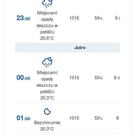
Miejscami
1
23
1015
54
6
:00
%
SE
opady
0 
deszczu w
pobliżu
20.6°C
Jutro
Miejscami
1
00
1015
53
8
:00
%
SSE
opady
0 
deszczu w
pobliżu
20.3°C
3
01
1015
53
8
:00
%
S
0 
Bezchmurnie
20.3°C