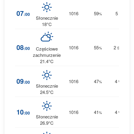
3
07
1016
59
5
:00
%
S
0 
Słonecznie
18°C
5
08
1016
55
2
:00
%
SW
Częściowe
0 
zachmurzenie
21.4°C
2
09
1016
47
4
:00
%
W
0 
Słonecznie
24.5°C
1
10
1016
41
4
:00
%
W
0 
Słonecznie
26.9°C