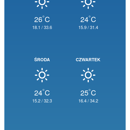
°
°
26
C
24
C
18.1
/
33.6
15.9
/
31.4
ŚRODA
CZWARTEK
°
°
24
C
25
C
15.2
/
32.3
16.4
/
34.2