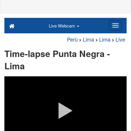
Live Webcam
Perù
Lima
Lima
Live
Time-lapse Punta Negra -
Lima