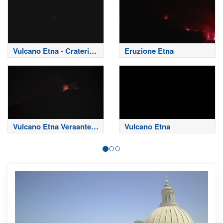
Vulcano Etna - Crateri
Eruzione Etna
Sommitali
Vulcano Etna Versante
Vulcano Etna
Nord