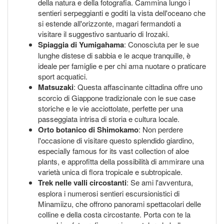
della natura e della fotografia. Cammina lungo i
sentieri serpeggianti e goditi la vista dell'oceano che
si estende all'orizzonte, magari fermandoti a
visitare il suggestivo santuario di Irozaki.
Spiaggia di Yumigahama
: Conosciuta per le sue
lunghe distese di sabbia e le acque tranquille, è
ideale per famiglie e per chi ama nuotare o praticare
sport acquatici.
Matsuzaki
: Questa affascinante cittadina offre uno
scorcio di Giappone tradizionale con le sue case
storiche e le vie acciottolate, perfette per una
passeggiata intrisa di storia e cultura locale.
Orto botanico di Shimokamo
: Non perdere
l'occasione di visitare questo splendido giardino,
especially famous for its vast collection of aloe
plants, e approfitta della possibilità di ammirare una
varietà unica di flora tropicale e subtropicale.
Trek nelle valli circostanti
: Se ami l'avventura,
esplora i numerosi sentieri escursionistici di
Minamiizu, che offrono panorami spettacolari delle
colline e della costa circostante. Porta con te la