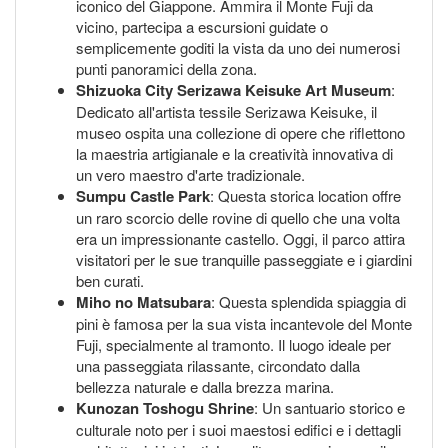
iconico del Giappone. Ammira il Monte Fuji da
vicino, partecipa a escursioni guidate o
semplicemente goditi la vista da uno dei numerosi
punti panoramici della zona.
Shizuoka City Serizawa Keisuke Art Museum
:
Dedicato all'artista tessile Serizawa Keisuke, il
museo ospita una collezione di opere che riflettono
la maestria artigianale e la creatività innovativa di
un vero maestro d'arte tradizionale.
Sumpu Castle Park
: Questa storica location offre
un raro scorcio delle rovine di quello che una volta
era un impressionante castello. Oggi, il parco attira
visitatori per le sue tranquille passeggiate e i giardini
ben curati.
Miho no Matsubara
: Questa splendida spiaggia di
pini è famosa per la sua vista incantevole del Monte
Fuji, specialmente al tramonto. Il luogo ideale per
una passeggiata rilassante, circondato dalla
bellezza naturale e dalla brezza marina.
Kunozan Toshogu Shrine
: Un santuario storico e
culturale noto per i suoi maestosi edifici e i dettagli