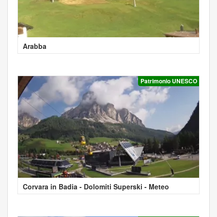
Arabba
Patrimonio UNESCO
Corvara in Badia - Dolomiti Superski - Meteo