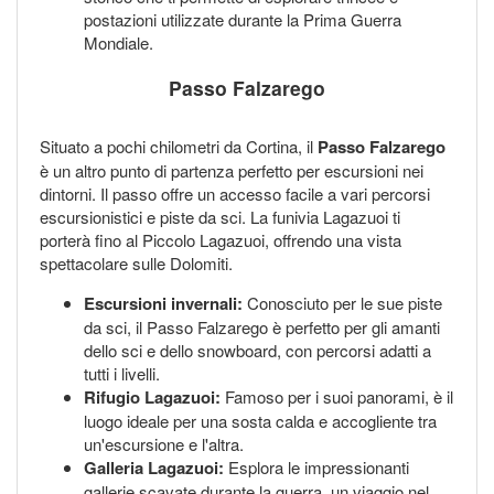
postazioni utilizzate durante la Prima Guerra
Mondiale.
Passo Falzarego
Situato a pochi chilometri da Cortina, il
Passo Falzarego
è un altro punto di partenza perfetto per escursioni nei
dintorni. Il passo offre un accesso facile a vari percorsi
escursionistici e piste da sci. La funivia Lagazuoi ti
porterà fino al Piccolo Lagazuoi, offrendo una vista
spettacolare sulle Dolomiti.
Escursioni invernali:
Conosciuto per le sue piste
da sci, il Passo Falzarego è perfetto per gli amanti
dello sci e dello snowboard, con percorsi adatti a
tutti i livelli.
Rifugio Lagazuoi:
Famoso per i suoi panorami, è il
luogo ideale per una sosta calda e accogliente tra
un'escursione e l'altra.
Galleria Lagazuoi:
Esplora le impressionanti
gallerie scavate durante la guerra, un viaggio nel