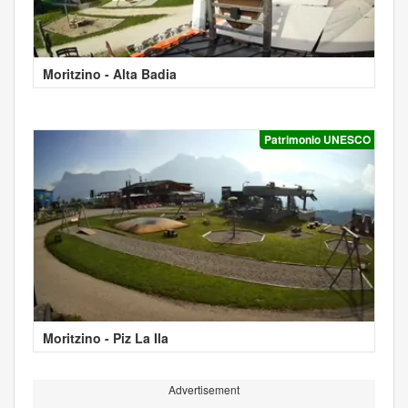
Moritzino - Alta Badia
Patrimonio UNESCO
Moritzino - Piz La Ila
Advertisement