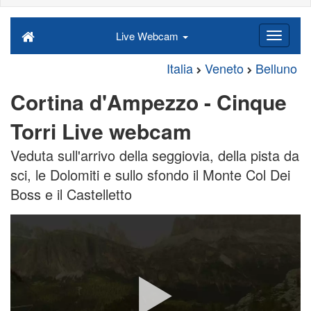
Live Webcam
Italia
Veneto
Belluno
Cortina d'Ampezzo - Cinque
Torri Live webcam
Veduta sull'arrivo della seggiovia, della pista da
sci, le Dolomiti e sullo sfondo il Monte Col Dei
Boss e il Castelletto