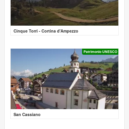
Cinque Torri - Cortina d'Ampezzo
Patrimonio UNESCO
San Cassiano