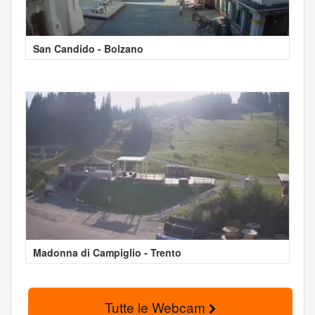
San Candido - Bolzano
Madonna di Campiglio - Trento
Tutte le Webcam