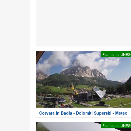
Patrimonio UNE
Corvara in Badia - Dolomiti Superski - Meteo
Patrimonio UNE