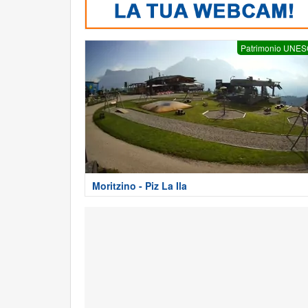
Patrimonio UNE
Moritzino - Piz La Ila