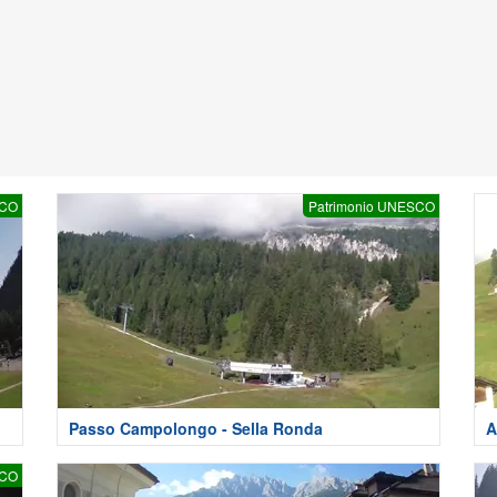
SCO
Patrimonio UNESCO
Passo Campolongo - Sella Ronda
A
SCO