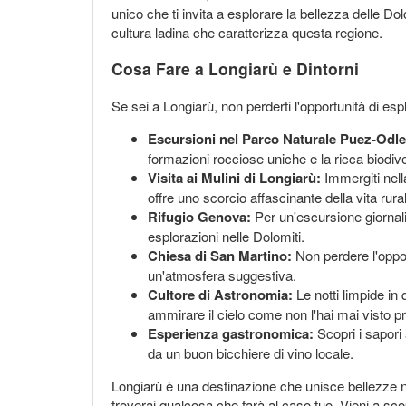
unico che ti invita a esplorare la bellezza delle D
cultura ladina che caratterizza questa regione.
Cosa Fare a Longiarù e Dintorni
Se sei a Longiarù, non perderti l'opportunità di esp
Escursioni nel Parco Naturale Puez-Odle
formazioni rocciose uniche e la ricca biodiver
Visita ai Mulini di Longiarù:
Immergiti nella
offre uno scorcio affascinante della vita rural
Rifugio Genova:
Per un'escursione giornali
esplorazioni nelle Dolomiti.
Chiesa di San Martino:
Non perdere l'opport
un'atmosfera suggestiva.
Cultore di Astronomia:
Le notti limpide in
ammirare il cielo come non l'hai mai visto p
Esperienza gastronomica:
Scopri i sapori 
da un buon bicchiere di vino locale.
Longiarù è una destinazione che unisce bellezze nat
troverai qualcosa che farà al caso tuo. Vieni a sco