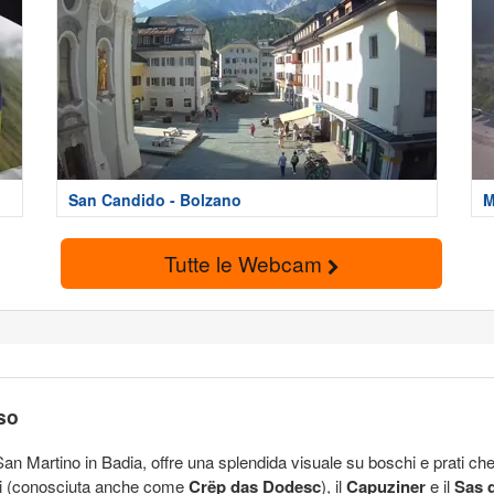
San Candido - Bolzano
M
Tutte le Webcam
so
n Martino in Badia, offre una splendida visuale su boschi e prati che
ici (conosciuta anche come
Crëp das Dodesc
), il
Capuziner
e il
Sas d