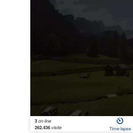
3
on-line
262.436
visite
Time-lapse