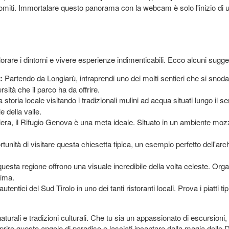
olomiti. Immortalare questo panorama con la webcam è solo l'inizio di 
lorare i dintorni e vivere esperienze indimenticabili. Ecco alcuni sugge
:
Partendo da Longiarù, intraprendi uno dei molti sentieri che si snodano
sità che il parco ha da offrire.
 storia locale visitando i tradizionali mulini ad acqua situati lungo il 
e della valle.
era, il Rifugio Genova è una meta ideale. Situato in un ambiente mozza
unità di visitare questa chiesetta tipica, un esempio perfetto dell'archi
 questa regione offrono una visuale incredibile della volta celeste. Org
rima.
autentici del Sud Tirolo in uno dei tanti ristoranti locali. Prova i piatti
urali e tradizioni culturali. Che tu sia un appassionato di escursioni,
prire questo angolo di paradiso e lasciati incantare dalla magia delle D