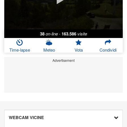
38
on-line
-
163.586
visite
Time-lapse
Meteo
Vota
Condividi
Advertisement
WEBCAM VICINE