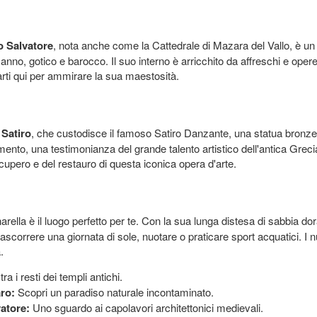
o Salvatore
, nota anche come la Cattedrale di Mazara del Vallo, è un 
anno, gotico e barocco. Il suo interno è arricchito da affreschi e opere
arti qui per ammirare la sua maestosità.
Satiro
, che custodisce il famoso Satiro Danzante, una statua bronze
mento, una testimonianza del grande talento artistico dell'antica Gre
recupero e del restauro di questa iconica opera d'arte.
nnarella è il luogo perfetto per te. Con la sua lunga distesa di sabbia d
rascorrere una giornata di sole, nuotare o praticare sport acquatici. I 
.
ra i resti dei templi antichi.
ro:
Scopri un paradiso naturale incontaminato.
vatore:
Uno sguardo ai capolavori architettonici medievali.