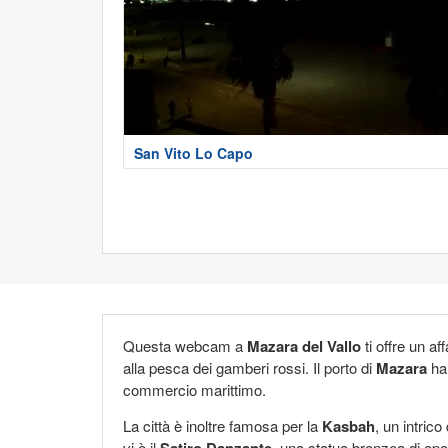
San Vito Lo Capo
Questa webcam a
Mazara del Vallo
ti offre un a
alla pesca dei gamberi rossi. Il porto di
Mazara
ha 
commercio marittimo.
La città è inoltre famosa per la
Kasbah
, un intrico
vi è il
Satiro Danzante
, una statua bronzea di epo