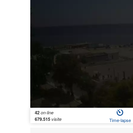
42
on-line
679.515
visite
Time-lapse