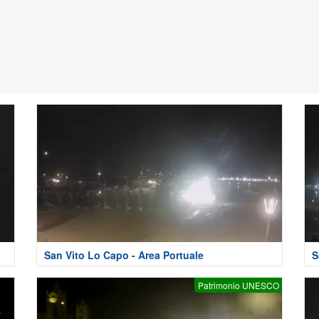
San Vito Lo Capo - Area Portuale
S
Patrimonio UNESCO