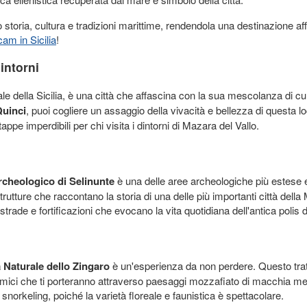
storia, cultura e tradizioni marittime, rendendola una destinazione affa
am in Sicilia
!
intorni
ale della Sicilia, è una città che affascina con la sua mescolanza di c
Quinci
, puoi cogliere un assaggio della vivacità e bellezza di questa loc
ppe imperdibili per chi visita i dintorni di Mazara del Vallo.
cheologico di Selinunte
è una delle aree archeologiche più estese e
strutture che raccontano la storia di una delle più importanti città dell
 strade e fortificazioni che evocano la vita quotidiana dell'antica polis d
a Naturale dello Zingaro
è un'esperienza da non perdere. Questo tratt
amici che ti porteranno attraverso paesaggi mozzafiato di macchia med
e snorkeling, poiché la varietà floreale e faunistica è spettacolare.