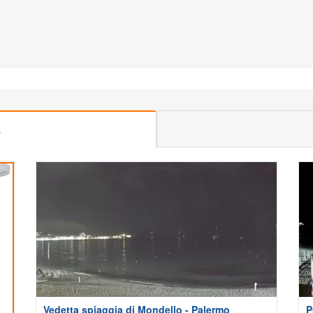
E
Vedetta spiaggia di Mondello - Palermo
P