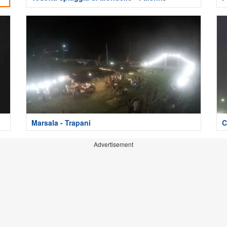
Marsala - Trapani
C
Advertisement