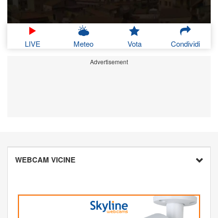
LIVE
Meteo
Vota
Condividi
Advertisement
WEBCAM VICINE