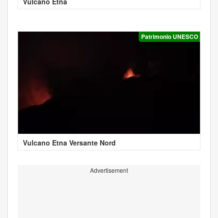
Vulcano Etna
Patrimonio UNESCO
Vulcano Etna Versante Nord
Advertisement