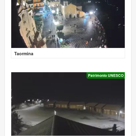
Taormina
Patrimonio UNESCO