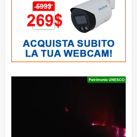
Patrimonio UNESCO