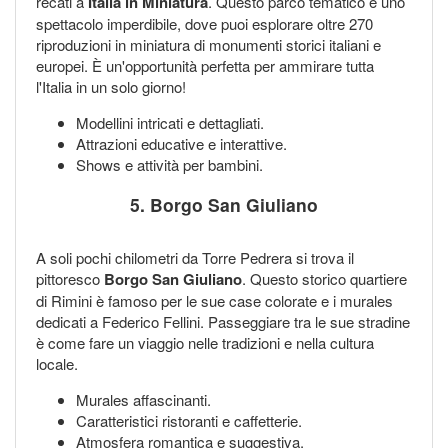
recati a
Italia in Miniatura
. Questo parco tematico è uno
spettacolo imperdibile, dove puoi esplorare oltre 270
riproduzioni in miniatura di monumenti storici italiani e
europei. È un'opportunità perfetta per ammirare tutta
l'Italia in un solo giorno!
Modellini intricati e dettagliati.
Attrazioni educative e interattive.
Shows e attività per bambini.
5. Borgo San Giuliano
A soli pochi chilometri da Torre Pedrera si trova il
pittoresco
Borgo San Giuliano
. Questo storico quartiere
di Rimini è famoso per le sue case colorate e i murales
dedicati a Federico Fellini. Passeggiare tra le sue stradine
è come fare un viaggio nelle tradizioni e nella cultura
locale.
Murales affascinanti.
Caratteristici ristoranti e caffetterie.
Atmosfera romantica e suggestiva.