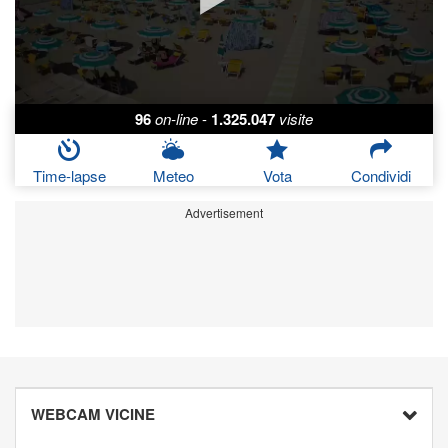
96
on-line
-
1.325.047
visite
Time-lapse
Meteo
Vota
Condividi
Advertisement
WEBCAM VICINE