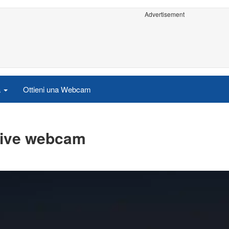
Advertisement
a
Ottieni una Webcam
 Live webcam