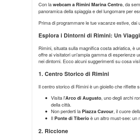
Con la
webcam a Rimini Marina Centro
, da sem
panoramica della spiaggia e del lungomare per es
Prima di programmare le tue vacanze estive, dai u
Esplora i Dintorni di Rimini: Un Viaggi
Rimini, situata sulla magnifica costa adriatica, è u
offre ai visitatori un'ampia gamma di esperienze un
nei dintorni. Ecco alcuni suggerimenti su cosa visi
1.
Centro Storico di Rimini
Il centro storico di Rimini è un gioiello che riflett
Visita l'
Arco di Augusto
, uno degli archi ro
della città.
Non perderti la
Piazza Cavour
, il cuore del
Il
Ponte di Tiberio
è un altro must-see: un m
2.
Riccione