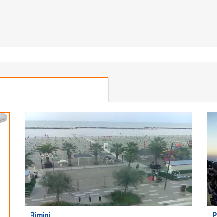
E
Rimini
P