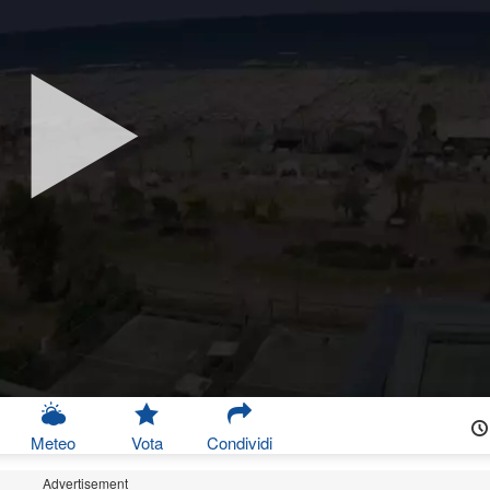
e
Meteo
Vota
Condividi
Advertisement