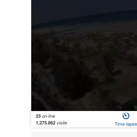
23
on-line
1.275.862
visite
Time-laps