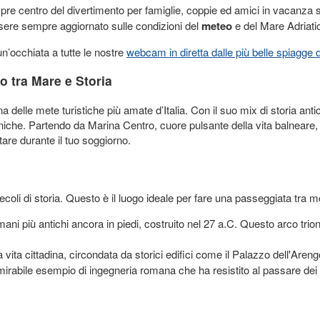
pre centro del divertimento per famiglie, coppie ed amici in vacanza 
sere sempre aggiornato sulle condizioni del
meteo
e del Mare Adriati
n’occhiata a tutte le nostre
webcam in diretta dalle più belle spiagge
o tra Mare e Storia
na delle mete turistiche più amate d’Italia. Con il suo mix di storia anti
iche. Partendo da Marina Centro, cuore pulsante della vita balneare, i 
tare durante il tuo soggiorno.
e secoli di storia. Questo è il luogo ideale per fare una passeggiata tra
mani più antichi ancora in piedi, costruito nel 27 a.C. Questo arco trio
la vita cittadina, circondata da storici edifici come il Palazzo dell'Arengo
irabile esempio di ingegneria romana che ha resistito al passare dei s