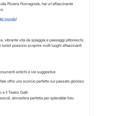
sulla Riviera Romagnola, hai un’affascinante
co.
 del mondo
!
ca, vibrante vita da spiaggia e paesaggi pittoreschi,
turisti possono scoprire molti luoghi affascinanti
 monumenti antichi e vie suggestive.
nfale offre uno scorcio perfetto sul passato glorioso
 e il Teatro Galli.
ecoli, atmosfera perfetta per splendide foto.