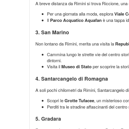
A breve distanza da Rimini si trova Riccione, una del
Per una giornata alla moda, esplora
Viale C
Il
Parco Acquatico Aquafan
è una tappa ide
3.
San Marino
Non lontano da Rimini, merita una visita la
Repubb
Cammina lungo le strette vie del centro stori
dintorni.
Visita il
Museo di Stato
per scoprire la stori
4.
Santarcangelo di Romagna
A soli pochi chilometri da Rimini, Santarcangelo d
Scopri le
Grotte Tufacee
, un misterioso com
Perditi tra le stradine affascinanti del centro
5.
Gradara