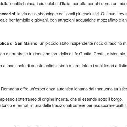
le località balneari più celebri d’Italia, perfetta per chi cerca un mix 
eccarini
, la via dello shopping e dei locali più esclusivi. Qui puoi trov
ale per famiglie e giovani, con attrazioni acquatiche mozzafiato e ani
lica di San Marino
, un piccolo stato indipendente ricco di fascino 
co e ammira le tre iconiche torri della città: Guaita, Cesta, e Montale
a affascinante di questo antichissimo microstato e i suoi tesori artistic
i Romagna offre un'esperienza autentica lontano dal frastuono turistic
plesso sotterraneo di origine incerta, che si estende sotto il borgo.
 storico e fermati in una delle tradizionali osterie per assaporare piatti t