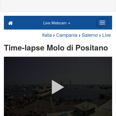
Live Webcam
Italia
Campania
Salerno
Live
Time-lapse Molo di Positano