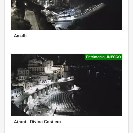
Amalfi
Patrimonio UNESCO
Atrani - Divina Costiera