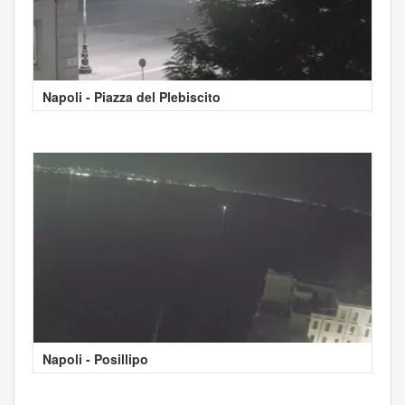
Napoli - Piazza del Plebiscito
Napoli - Posillipo