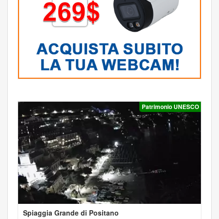
Patrimonio UNESCO
Spiaggia Grande di Positano