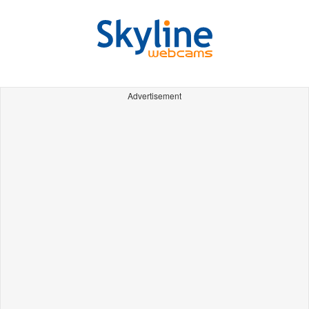
Advertisement