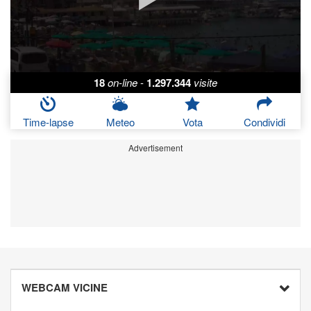
18
on-line
-
1.297.344
visite
Time-lapse
Meteo
Vota
Condividi
Advertisement
WEBCAM VICINE