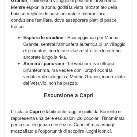
Grande
, il pittoresco villaggio di pescatori di Sorrento.
Mentre esplori la zona, goditi la vista mozzafiato della
baia sorvegliata da case colorate e ristorantini a
conduzione familiare, dove assaporare piatti di pesce
fresco.
Esplora le stradine
- Passeggiando per Marina
Grande, sentirai l'atmosfera autentica di un villaggio
di pescatori, con le sue viuzze strette e le barche
ancorate lungo la riva.
Ammira i panorami
- Le webcam live offrono
un'anteprima, ma vedere con i propri occhi la
veduta sulla spiaggia a Marina Grande, incorniciata
dal Vesuvio, non ha prezzo.
Escursione a Capri
L'isola di
Capri
è facilmente raggiungibile da Sorrento e
rappresenta una delle escursioni più popolari. Rinominata
per la sua eleganza e bellezza, Capri offre paesaggi
mozzafiato e l'opportunità di scoprire luoghi iconici.