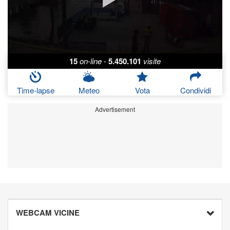
15
on-line
-
5.450.101
visite
Time-lapse
Meteo
Vota
Condividi
Advertisement
WEBCAM VICINE