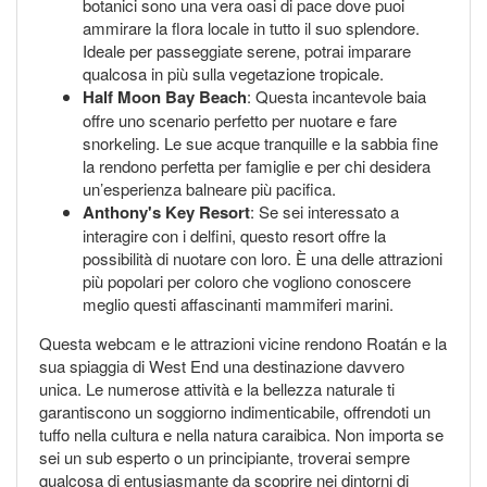
botanici sono una vera oasi di pace dove puoi
ammirare la flora locale in tutto il suo splendore.
Ideale per passeggiate serene, potrai imparare
qualcosa in più sulla vegetazione tropicale.
Half Moon Bay Beach
: Questa incantevole baia
offre uno scenario perfetto per nuotare e fare
snorkeling. Le sue acque tranquille e la sabbia fine
la rendono perfetta per famiglie e per chi desidera
un’esperienza balneare più pacifica.
Anthony's Key Resort
: Se sei interessato a
interagire con i delfini, questo resort offre la
possibilità di nuotare con loro. È una delle attrazioni
più popolari per coloro che vogliono conoscere
meglio questi affascinanti mammiferi marini.
Questa webcam e le attrazioni vicine rendono Roatán e la
sua spiaggia di West End una destinazione davvero
unica. Le numerose attività e la bellezza naturale ti
garantiscono un soggiorno indimenticabile, offrendoti un
tuffo nella cultura e nella natura caraibica. Non importa se
sei un sub esperto o un principiante, troverai sempre
qualcosa di entusiasmante da scoprire nei dintorni di