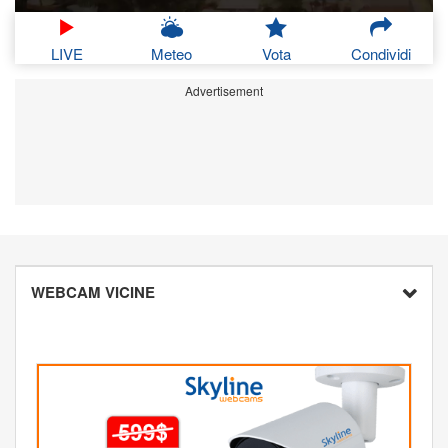
LIVE
Meteo
Vota
Condividi
Advertisement
WEBCAM VICINE