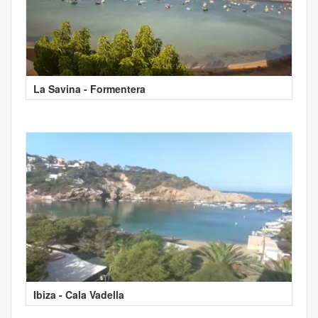
La Savina - Formentera
Ibiza - Cala Vadella