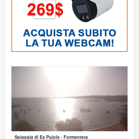
Spiaggia di Es Pujols - Formentera