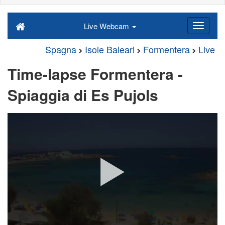
Live Webcam
Spagna
Isole Baleari
Formentera
Live
Time-lapse Formentera -
Spiaggia di Es Pujols