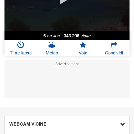
6
on-line
-
343.206
visite
Time-lapse
Meteo
Vota
Condividi
Advertisement
WEBCAM VICINE