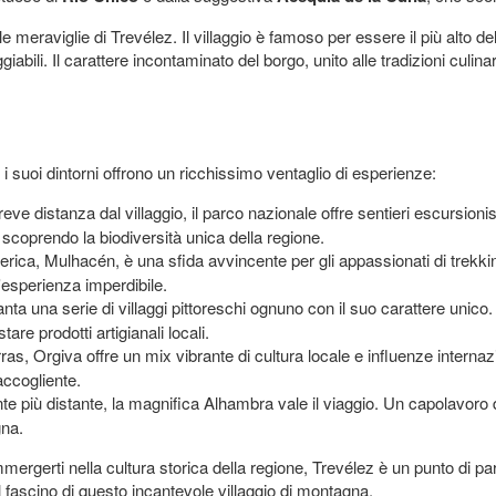
 meraviglie di Trevélez. Il villaggio è famoso per essere il più alto de
iabili. Il carattere incontaminato del borgo, unito alle tradizioni culina
 i suoi dintorni offrono un ricchissimo ventaglio di esperienze:
reve distanza dal villaggio, il parco nazionale offre sentieri escursioni
scoprendo la biodiversità unica della regione.
 iberica, Mulhacén, è una sfida avvincente per gli appassionati di trek
'esperienza imperdibile.
anta una serie di villaggi pittoreschi ognuno con il suo carattere uni
are prodotti artigianali locali.
rras, Orgiva offre un mix vibrante di cultura locale e influenze internaz
accogliente.
e più distante, la magnifica Alhambra vale il viaggio. Un capolavoro
gna.
mergerti nella cultura storica della regione, Trevélez è un punto di par
l fascino di questo incantevole villaggio di montagna.