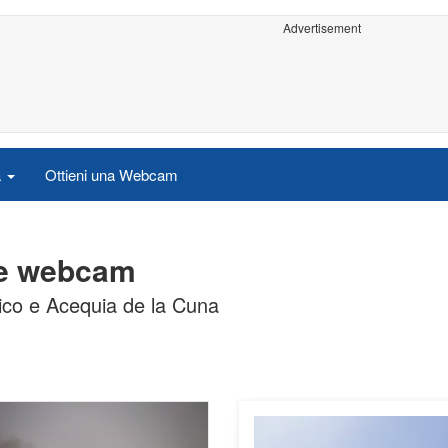
Advertisement
a
Ottieni una Webcam
ive webcam
hico e Acequia de la Cuna