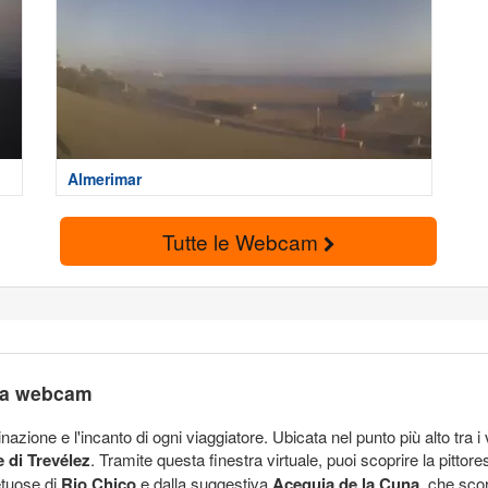
Almerimar
Tutte le Webcam
 la webcam
zione e l'incanto di ogni viaggiatore. Ubicata nel punto più alto tra i vi
 di Trevélez
. Tramite questa finestra virtuale, puoi scoprire la pitto
etuose di
Rio Chico
e dalla suggestiva
Acequia de la Cuna
, che sco