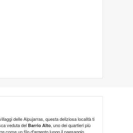
llaggi delle Alpujarras, questa deliziosa località ti
resca veduta del
Barrio Alto
, uno dei quartieri più
rre come un filo d'argento lungo il paesaggio.