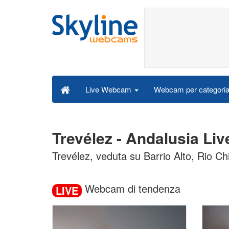
Webcam per categori
Live Webcam
Trevélez - Andalusia L
Trevélez, veduta su Barrio Alto, Rio C
Webcam di tendenza
LIVE