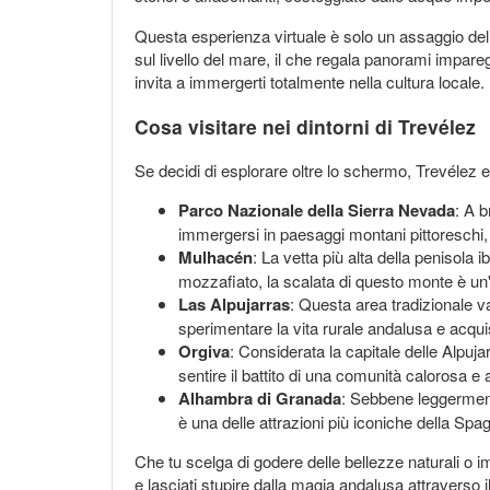
Questa esperienza virtuale è solo un assaggio delle
sul livello del mare, il che regala panorami imparegg
invita a immergerti totalmente nella cultura locale.
Cosa visitare nei dintorni di Trevélez
Se decidi di esplorare oltre lo schermo, Trevélez e
Parco Nazionale della Sierra Nevada
: A b
immergersi in paesaggi montani pittoreschi, 
Mulhacén
: La vetta più alta della penisola
mozzafiato, la scalata di questo monte è un
Las Alpujarras
: Questa area tradizionale v
sperimentare la vita rurale andalusa e acquist
Orgiva
: Considerata la capitale delle Alpuja
sentire il battito di una comunità calorosa e 
Alhambra di Granada
: Sebbene leggerment
è una delle attrazioni più iconiche della Spa
Che tu scelga di godere delle bellezze naturali o im
e lasciati stupire dalla magia andalusa attraverso i