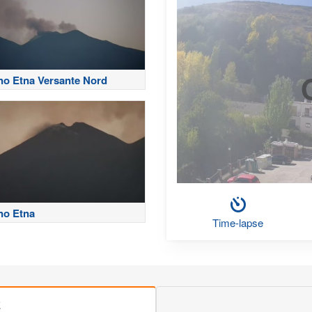
no Etna Versante Nord
no Etna
Time-lapse
E