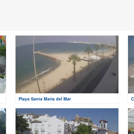
Playa Santa María del Mar
C