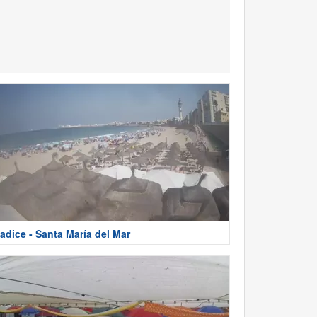
adice - Santa María del Mar