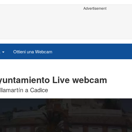
Advertisement
a
Ottieni una Webcam
 Ayuntamiento Live webcam
llamartín a Cadice