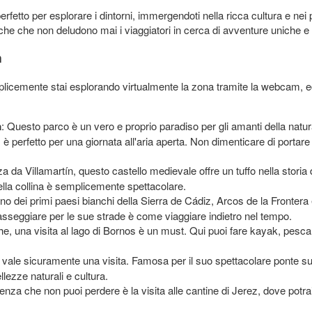
fetto per esplorare i dintorni, immergendoti nella ricca cultura e nei
iche che non deludono mai i viaggiatori in cerca di avventure uniche e
n
mplicemente stai esplorando virtualmente la zona tramite la webcam, e
a
: Questo parco è un vero e proprio paradiso per gli amanti della natu
 è perfetto per una giornata all'aria aperta. Non dimenticare di portare 
za da Villamartín, questo castello medievale offre un tuffo nella storia
della collina è semplicemente spettacolare.
Uno dei primi paesi bianchi della Sierra de Cádiz, Arcos de la Frontera
sseggiare per le sue strade è come viaggiare indietro nel tempo.
che, una visita al lago di Bornos è un must. Qui puoi fare kayak, pesc
vale sicuramente una visita. Famosa per il suo spettacolare ponte sul 
lezze naturali e cultura.
enza che non puoi perdere è la visita alle cantine di Jerez, dove potra