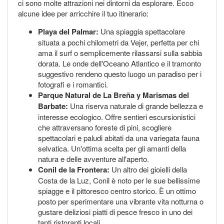
ci sono molte attrazioni nei dintorni da esplorare. Ecco
alcune idee per arricchire il tuo itinerario:
Playa del Palmar:
Una spiaggia spettacolare
situata a pochi chilometri da Vejer, perfetta per chi
ama il surf o semplicemente rilassarsi sulla sabbia
dorata. Le onde dell'Oceano Atlantico e il tramonto
suggestivo rendeno questo luogo un paradiso per i
fotografi e i romantici.
Parque Natural de La Breña y Marismas del
Barbate:
Una riserva naturale di grande bellezza e
interesse ecologico. Offre sentieri escursionistici
che attraversano foreste di pini, scogliere
spettacolari e paludi abitati da una variegata fauna
selvatica. Un'ottima scelta per gli amanti della
natura e delle avventure all'aperto.
Conil de la Frontera:
Un altro dei gioielli della
Costa de la Luz, Conil è noto per le sue bellissime
spiagge e il pittoresco centro storico. È un ottimo
posto per sperimentare una vibrante vita notturna o
gustare deliziosi piatti di pesce fresco in uno dei
tanti ristoranti locali.