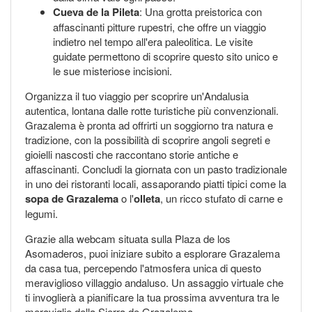
Cueva de la Pileta
: Una grotta preistorica con
affascinanti pitture rupestri, che offre un viaggio
indietro nel tempo all'era paleolitica. Le visite
guidate permettono di scoprire questo sito unico e
le sue misteriose incisioni.
Organizza il tuo viaggio per scoprire un'Andalusia
autentica, lontana dalle rotte turistiche più convenzionali.
Grazalema è pronta ad offrirti un soggiorno tra natura e
tradizione, con la possibilità di scoprire angoli segreti e
gioielli nascosti che raccontano storie antiche e
affascinanti. Concludi la giornata con un pasto tradizionale
in uno dei ristoranti locali, assaporando piatti tipici come la
sopa de Grazalema
o l'
olleta
, un ricco stufato di carne e
legumi.
Grazie alla webcam situata sulla Plaza de los
Asomaderos, puoi iniziare subito a esplorare Grazalema
da casa tua, percependo l'atmosfera unica di questo
meraviglioso villaggio andaluso. Un assaggio virtuale che
ti invoglierà a pianificare la tua prossima avventura tra le
meraviglie della Sierra de Grazalema.