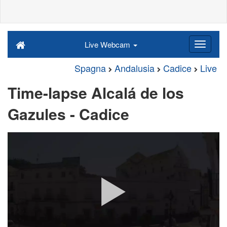
Live Webcam
Spagna
Andalusia
Cadice
Live
Time-lapse Alcalá de los
Gazules - Cadice