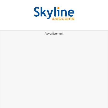
Advertisement