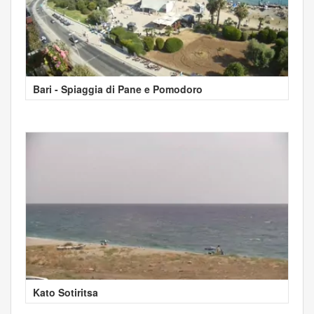
Bari - Spiaggia di Pane e Pomodoro
Kato Sotiritsa