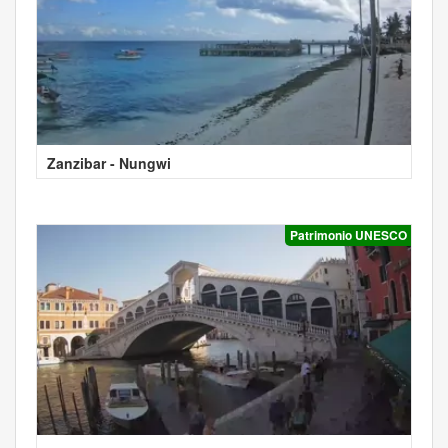
Zanzibar - Nungwi
Patrimonio UNESCO