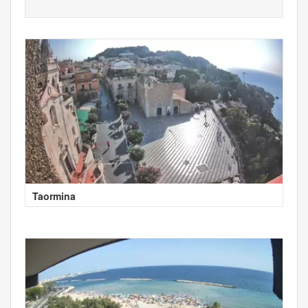
Taormina