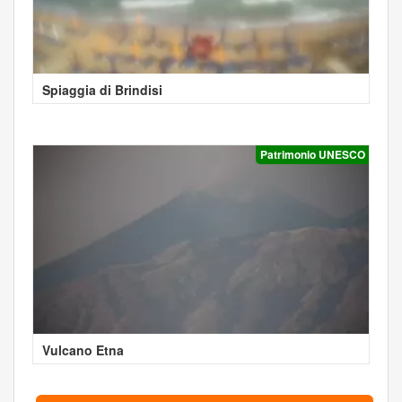
Spiaggia di Brindisi
Patrimonio UNESCO
Vulcano Etna