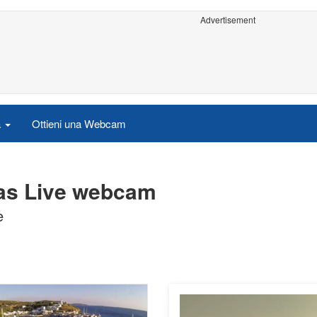
Advertisement
a
Ottieni una Webcam
tas Live webcam
e