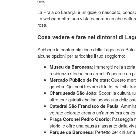
ore.
La Praia do Laranjal è un gioiello nascosto, conosc
La webcam offre una vista panoramica che cattura l
rosa.
Cosa vedere e fare nei dintorni di La
Sebbene la contemplazione della Lagoa dos Patos si
alcune opzioni per arricchire il tuo soggiorno:
Museu da Baronesa
: Immergiti nella stori
residenza storica con arredi d'epoca e un p
Mercado Público de Pelotas
: Questo merca
gaucha. Qui puoi trovare di tutto, dai cibi tradi
Charqueada São João
: Scopri la cultura 
offre tour guidati che includono una deliziosa
Catedral São Francisco de Paula
: Ammira 
vetrate colorate creano un'atmosfera contem
Praça Coronel Pedro Osório
: Passeggia ne
storici e offre una pausa rilassante dalla viva
Parque da Baronesa
: Perfetto per chi ama