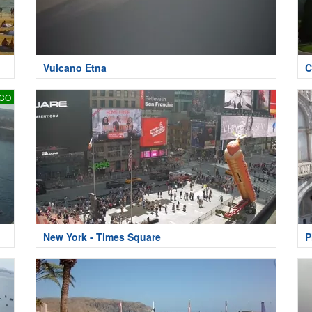
Vulcano Etna
C
SCO
New York - Times Square
P