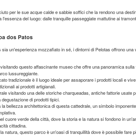
iuto per le sue acque calde e sabbie soffici che la rendono una destin
'essenza del luogo: dalle tranquille passeggiate mattutine ai tramonti
goa dos Patos
a un'esperienza mozzafiato in sé, i dintorni di Pelotas offrono una va
a visitando questo affascinante museo che offre una panoramica sulla v
arco lussureggiante.
to tradizionale è il luogo ideale per assaporare i prodotti locali e viv
zionali ai prodotti artigianali.
rurale visitando una delle storiche charqueadas, antiche fattorie usat
 degustazione di prodotti tipici.
la bellezza architettonica di questa cattedrale, un simbolo imponente
plativa.
l cuore verde della città, dove la storia e la natura si fondono in un'a
cità cittadina.
 la natura, questo parco è un'oasi di tranquillità dove è possibile far