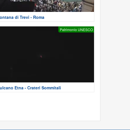
ontana di Trevi - Roma
Patrimonio UNESCO
ulcano Etna - Crateri Sommitali