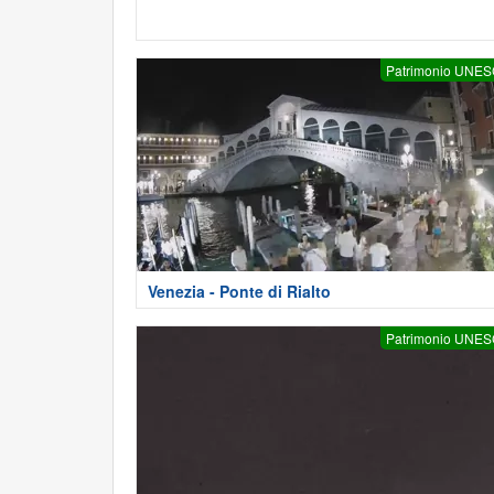
Patrimonio UNE
Venezia - Ponte di Rialto
Patrimonio UNE