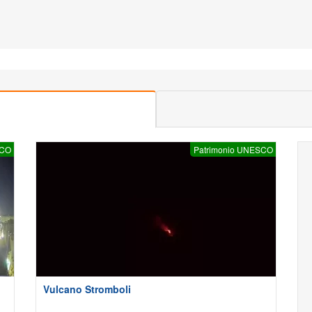
SCO
Patrimonio UNESCO
Vulcano Stromboli