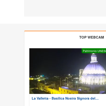
TOP WEBCAM
Patrimonio UNE
La Valletta - Basilica Nostra Signora del
Carmelo