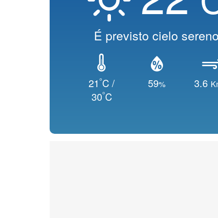
É previsto cielo seren
°
21
C /
59
3.6
%
K
°
30
C