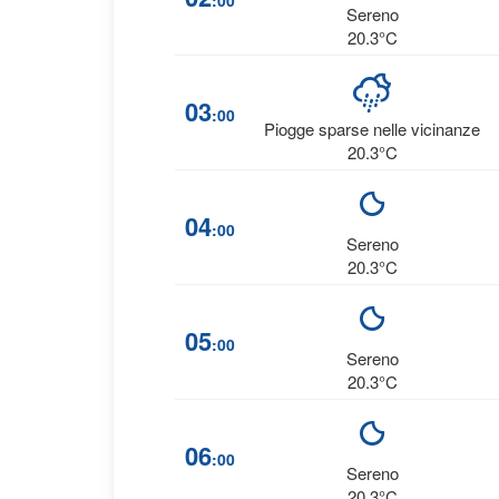
:00
Sereno
20.3°C
03
:00
Piogge sparse nelle vicinanze
20.3°C
04
:00
Sereno
20.3°C
05
:00
Sereno
20.3°C
06
:00
Sereno
20.3°C