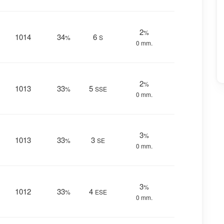
2
%
1014
34
6
%
S
0 mm.
2
%
1013
33
5
%
SSE
0 mm.
3
%
1013
33
3
%
SE
0 mm.
3
%
1012
33
4
%
ESE
0 mm.