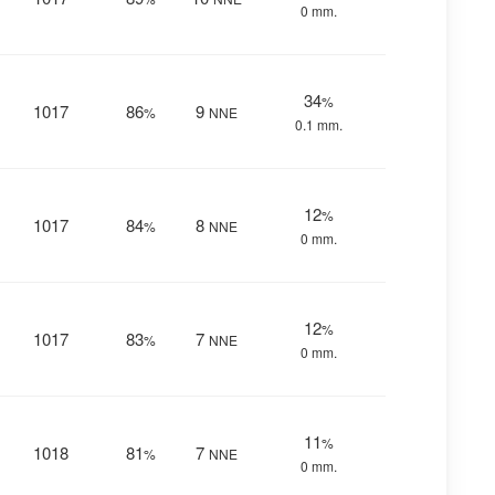
0 mm.
34
%
1017
86
9
%
NNE
0.1 mm.
12
%
1017
84
8
%
NNE
0 mm.
12
%
1017
83
7
%
NNE
0 mm.
11
%
1018
81
7
%
NNE
0 mm.