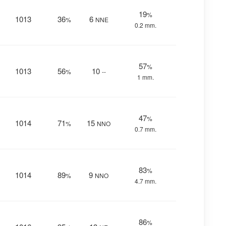
19
%
1013
36
6
%
NNE
0.2 mm.
57
%
1013
56
10
%
--
1 mm.
47
%
1014
71
15
%
NNO
0.7 mm.
83
%
1014
89
9
%
NNO
4.7 mm.
86
%