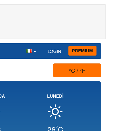
PREMIUM
LOGIN
°C / °F
CA
LUNEDÌ
°
C
26
C