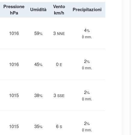
Pressione
Vento
Umidità
Precipitazioni
hPa
km/h
4
%
1016
59
3
%
NNE
0 mm.
2
%
1016
45
0
%
E
0 mm.
2
%
1015
38
3
%
SSE
0 mm.
2
%
1015
35
6
%
S
0 mm.