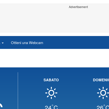
Advertisement
a
Ottieni una Webcam
SABATO
DOMENI
C
°
°
24
C
26