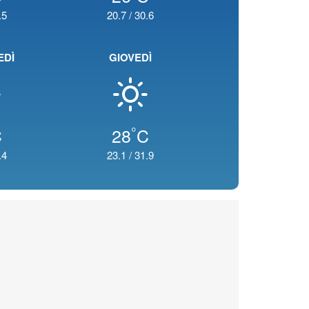
.5
20.7
/
30.6
EDÌ
GIOVEDÌ
°
C
28
C
.4
23.1
/
31.9