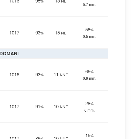
1016
95
13
%
NE
5.7 mm.
58
%
1017
93
15
%
NE
0.5 mm.
DOMANI
65
%
1016
93
11
%
NNE
0.9 mm.
28
%
1017
91
10
%
NNE
0 mm.
15
%
1017
89
10
%
NNE