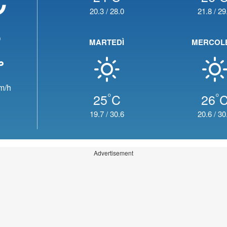
20.3
/
28.0
21.8
/
29
o
MARTEDÌ
MERCOL
m/h
°
°
25
C
26
19.7
/
30.6
20.6
/
30
Advertisement