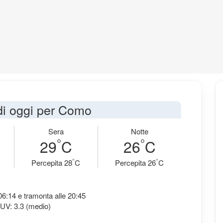
 di oggi per Como
Sera
Notte
°
°
29
C
26
C
°
°
Percepita 28
C
Percepita 26
C
 06:14 e tramonta alle 20:45
 UV: 3.3 (medio)