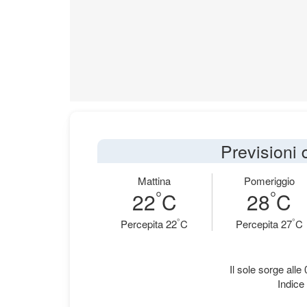
Previsioni
Mattina
Pomeriggio
°
°
22
C
28
C
°
°
Percepita 22
C
Percepita 27
C
Il sole sorge alle
Indice