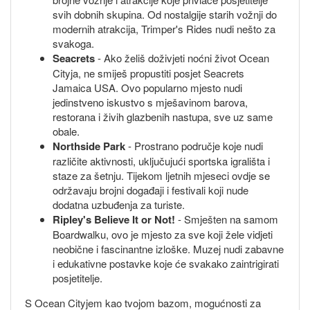
svih dobnih skupina. Od nostalgije starih vožnji do
modernih atrakcija, Trimper's Rides nudi nešto za
svakoga.
Seacrets
- Ako želiš doživjeti noćni život Ocean
Cityja, ne smiješ propustiti posjet Seacrets
Jamaica USA. Ovo popularno mjesto nudi
jedinstveno iskustvo s mješavinom barova,
restorana i živih glazbenih nastupa, sve uz same
obale.
Northside Park
- Prostrano područje koje nudi
različite aktivnosti, uključujući sportska igrališta i
staze za šetnju. Tijekom ljetnih mjeseci ovdje se
održavaju brojni događaji i festivali koji nude
dodatna uzbuđenja za turiste.
Ripley's Believe It or Not!
- Smješten na samom
Boardwalku, ovo je mjesto za sve koji žele vidjeti
neobične i fascinantne izloške. Muzej nudi zabavne
i edukativne postavke koje će svakako zaintrigirati
posjetitelje.
S Ocean Cityjem kao tvojom bazom, mogućnosti za