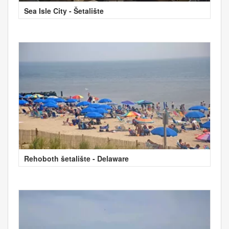
Sea Isle City - Šetalište
Rehoboth šetalište - Delaware