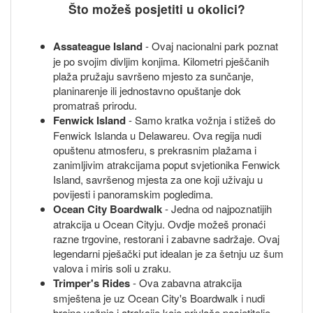
Što možeš posjetiti u okolici?
Assateague Island
- Ovaj nacionalni park poznat
je po svojim divljim konjima. Kilometri pješčanih
plaža pružaju savršeno mjesto za sunčanje,
planinarenje ili jednostavno opuštanje dok
promatraš prirodu.
Fenwick Island
- Samo kratka vožnja i stižeš do
Fenwick Islanda u Delawareu. Ova regija nudi
opuštenu atmosferu, s prekrasnim plažama i
zanimljivim atrakcijama poput svjetionika Fenwick
Island, savršenog mjesta za one koji uživaju u
povijesti i panoramskim pogledima.
Ocean City Boardwalk
- Jedna od najpoznatijih
atrakcija u Ocean Cityju. Ovdje možeš pronaći
razne trgovine, restorani i zabavne sadržaje. Ovaj
legendarni pješački put idealan je za šetnju uz šum
valova i miris soli u zraku.
Trimper's Rides
- Ova zabavna atrakcija
smještena je uz Ocean City's Boardwalk i nudi
brojne vožnje i atrakcije koje privlače posjetitelje