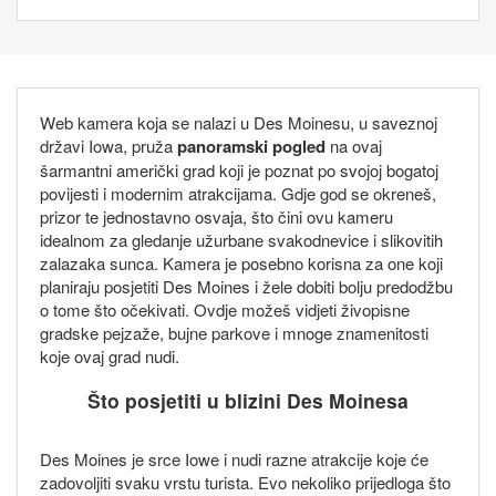
Web kamera koja se nalazi u Des Moinesu, u saveznoj
državi Iowa, pruža
panoramski pogled
na ovaj
šarmantni američki grad koji je poznat po svojoj bogatoj
povijesti i modernim atrakcijama. Gdje god se okreneš,
prizor te jednostavno osvaja, što čini ovu kameru
idealnom za gledanje užurbane svakodnevice i slikovitih
zalazaka sunca. Kamera je posebno korisna za one koji
planiraju posjetiti Des Moines i žele dobiti bolju predodžbu
o tome što očekivati. Ovdje možeš vidjeti živopisne
gradske pejzaže, bujne parkove i mnoge znamenitosti
koje ovaj grad nudi.
Što posjetiti u blizini Des Moinesa
Des Moines je srce Iowe i nudi razne atrakcije koje će
zadovoljiti svaku vrstu turista. Evo nekoliko prijedloga što