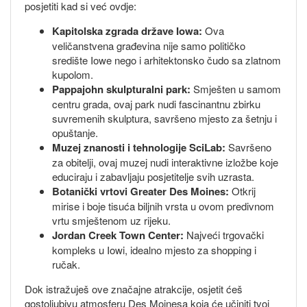
posjetiti kad si već ovdje:
Kapitolska zgrada države Iowa:
Ova
veličanstvena građevina nije samo političko
središte Iowe nego i arhitektonsko čudo sa zlatnom
kupolom.
Pappajohn skulpturalni park:
Smješten u samom
centru grada, ovaj park nudi fascinantnu zbirku
suvremenih skulptura, savršeno mjesto za šetnju i
opuštanje.
Muzej znanosti i tehnologije SciLab:
Savršeno
za obitelji, ovaj muzej nudi interaktivne izložbe koje
educiraju i zabavljaju posjetitelje svih uzrasta.
Botanički vrtovi Greater Des Moines:
Otkrij
mirise i boje tisuća biljnih vrsta u ovom predivnom
vrtu smještenom uz rijeku.
Jordan Creek Town Center:
Najveći trgovački
kompleks u Iowi, idealno mjesto za shopping i
ručak.
Dok istražuješ ove značajne atrakcije, osjetit ćeš
gostoljubivu atmosferu Des Moinesa koja će učiniti tvoj