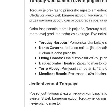
Torquay web kamera uživo: pogled n
Torquay je prekrasno primorsko mjesto smješteno u 
Gledajući preko web kamere uživo u Torquayu, može
pruža savršen uvod u čari ovoga grada i poziva s
Osim fascinantnih morskih pejzaža, Torquay nudi i mn
more, ovaj grad ima nešto za svakoga. Evo nekolik
Torquay Harbour:
Pomorska luka koja je src
Kents Cavern:
Jedna od najstarijih poznati
ljudima iz doba paleolita.
Living Coasts:
Obalni zoološki vrt koji je d
Babbacombe Theatre:
Zabavno mjesto koje
Torre Abbey:
Povijesni samostan iz 12. stol
Meadfoot Beach:
Prekrasna plaža idealna z
Jedinstvenost Torquaya
Posebnost Torquaya leži u njegovoj kombinaciji povi
svijeta. S web kamerom uživo, Torquay je još prist
nevjerojatno mjesto.