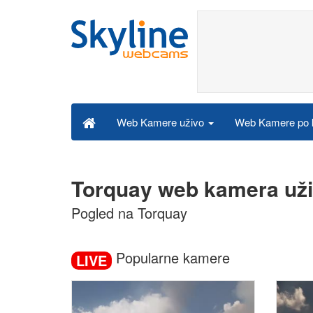
Web Kamere po k
Web Kamere uživo
Torquay web kamera už
Pogled na Torquay
Popularne kamere
LIVE