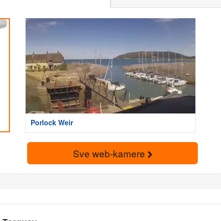
Porlock Weir
Sve web-kamere