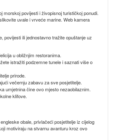
morskoj povijesti i živopisnoj turističkoj ponudi.
 slikovite uvale i vrveće marine. Web kamera
, povijesti ili jednostavno tražite opuštanje uz
licija u obližnjim restoranima.
žete istražiti podzemne tunele i saznati više o
elje prirode.
ući večernju zabavu za sve posjetitelje.
birka umjetnina čine ovo mjesto nezaobilaznim.
kolne klifove.
gleske obale, privlačeći posjetitelje iz cijelog
koji motiviraju na stvarnu avanturu kroz ovo