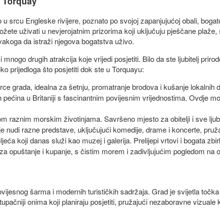
a Torquay
srcu Engleske rivijere, poznato po svojoj zapanjujućoj obali, bogatoj 
te uživati u nevjerojatnim prizorima koji uključuju pješčane plaže,
vakoga da istraži njegova bogatstva uživo.
ogo drugih atrakcija koje vrijedi posjetiti. Bilo da ste ljubitelj prirode
o prijedloga što posjetiti dok ste u Torquayu:
e grada, idealna za šetnju, promatranje brodova i kušanje lokalnih de
h pećina u Britaniji s fascinantnim povijesnim vrijednostima. Ovdje mo
om raznim morskim životinjama. Savršeno mjesto za obitelji i sve ljubit
 nudi razne predstave, uključujući komedije, drame i koncerte, pružaj
jeća koji danas služi kao muzej i galerija. Prelijepi vrtovi i bogata z
a opuštanje i kupanje, s čistim morem i zadivljujućim pogledom na o
jesnog šarma i modernih turističkih sadržaja. Grad je svijetla točka en
upačniji onima koji planiraju posjetiti, pružajući nezaboravne vizuale 