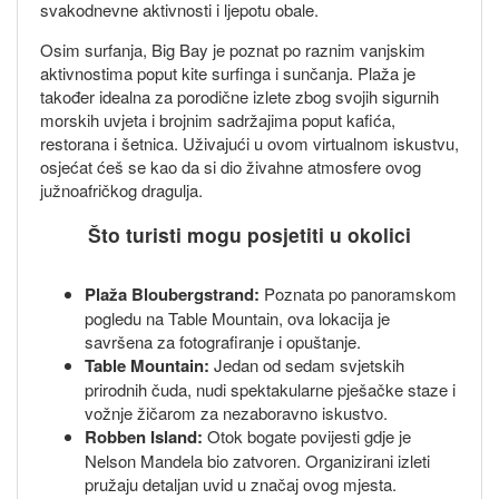
svakodnevne aktivnosti i ljepotu obale.
Osim surfanja, Big Bay je poznat po raznim vanjskim
aktivnostima poput kite surfinga i sunčanja. Plaža je
također idealna za porodične izlete zbog svojih sigurnih
morskih uvjeta i brojnim sadržajima poput kafića,
restorana i šetnica. Uživajući u ovom virtualnom iskustvu,
osjećat ćeš se kao da si dio živahne atmosfere ovog
južnoafričkog dragulja.
Što turisti mogu posjetiti u okolici
Plaža Bloubergstrand:
Poznata po panoramskom
pogledu na Table Mountain, ova lokacija je
savršena za fotografiranje i opuštanje.
Table Mountain:
Jedan od sedam svjetskih
prirodnih čuda, nudi spektakularne pješačke staze i
vožnje žičarom za nezaboravno iskustvo.
Robben Island:
Otok bogate povijesti gdje je
Nelson Mandela bio zatvoren. Organizirani izleti
pružaju detaljan uvid u značaj ovog mjesta.