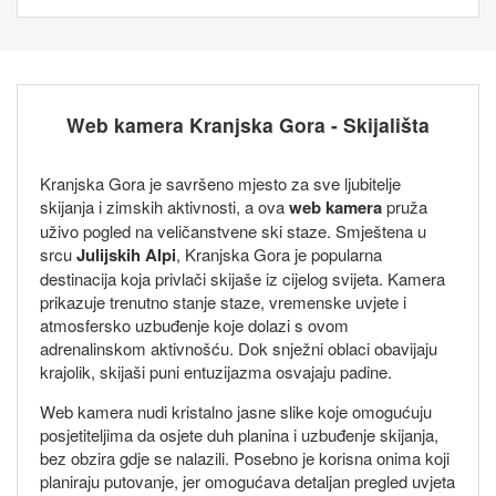
Web kamera Kranjska Gora - Skijališta
Kranjska Gora je savršeno mjesto za sve ljubitelje
skijanja i zimskih aktivnosti, a ova
web kamera
pruža
uživo pogled na veličanstvene ski staze. Smještena u
srcu
Julijskih Alpi
, Kranjska Gora je popularna
destinacija koja privlači skijaše iz cijelog svijeta. Kamera
prikazuje trenutno stanje staze, vremenske uvjete i
atmosfersko uzbuđenje koje dolazi s ovom
adrenalinskom aktivnošću. Dok snježni oblaci obavijaju
krajolik, skijaši puni entuzijazma osvajaju padine.
Web kamera nudi kristalno jasne slike koje omogućuju
posjetiteljima da osjete duh planina i uzbuđenje skijanja,
bez obzira gdje se nalazili. Posebno je korisna onima koji
planiraju putovanje, jer omogućava detaljan pregled uvjeta