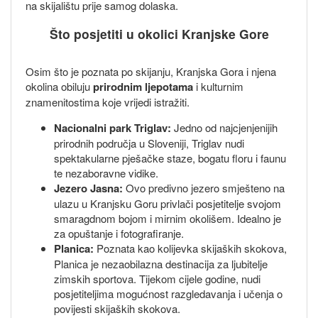
na skijalištu prije samog dolaska.
Što posjetiti u okolici Kranjske Gore
Osim što je poznata po skijanju, Kranjska Gora i njena
okolina obiluju
prirodnim ljepotama
i kulturnim
znamenitostima koje vrijedi istražiti.
Nacionalni park Triglav:
Jedno od najcjenjenijih
prirodnih područja u Sloveniji, Triglav nudi
spektakularne pješačke staze, bogatu floru i faunu
te nezaboravne vidike.
Jezero Jasna:
Ovo predivno jezero smješteno na
ulazu u Kranjsku Goru privlači posjetitelje svojom
smaragdnom bojom i mirnim okolišem. Idealno je
za opuštanje i fotografiranje.
Planica:
Poznata kao kolijevka skijaških skokova,
Planica je nezaobilazna destinacija za ljubitelje
zimskih sportova. Tijekom cijele godine, nudi
posjetiteljima mogućnost razgledavanja i učenja o
povijesti skijaških skokova.