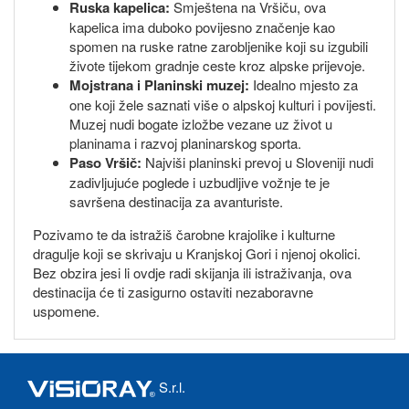
Ruska kapelica:
Smještena na Vršiču, ova
kapelica ima duboko povijesno značenje kao
spomen na ruske ratne zarobljenike koji su izgubili
živote tijekom gradnje ceste kroz alpske prijevoje.
Mojstrana i Planinski muzej:
Idealno mjesto za
one koji žele saznati više o alpskoj kulturi i povijesti.
Muzej nudi bogate izložbe vezane uz život u
planinama i razvoj planinarskog sporta.
Paso Vršič:
Najviši planinski prevoj u Sloveniji nudi
zadivljujuće poglede i uzbudljive vožnje te je
savršena destinacija za avanturiste.
Pozivamo te da istražiš čarobne krajolike i kulturne
dragulje koji se skrivaju u Kranjskoj Gori i njenoj okolici.
Bez obzira jesi li ovdje radi skijanja ili istraživanja, ova
destinacija će ti zasigurno ostaviti nezaboravne
uspomene.
S.r.l.