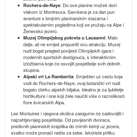
Rochers-de-Naye
: Do ove planine možeš doći
vlakom iz Montreuxa. Savršena je za dan pun
avanture s brojnim planinarskim stazama i
spektakularnim pogledima koji se pružaju na Alpe i
Ženevsko jezero.
Muzej Olimpijskog pokreta u Lausanni
: Malo
dalje, ali ne smiješ propustiti ovu atrakciju. Muzej
nudi bogat pregled povijesti Olimpijskih igara i
modernih sportskih dostignuća, s interaktivnim
izložbama koje će osvojiti posjetitelje svih dobnih
skupina.
Alpski vrt La Rambertia
: Smješten uz cestu koja
vodi do Rochers-de-Naye, ovaj botanički vrt nudi
bogatu zbirku alpskih biljaka. Idealno je za ljubitelje
hortikulture i one koji žele naučiti više o raznolikosti
flore švicarskih Alpa.
Les Montuires i njegova okolica zasigurno će zadovoljiti i
najzahtjevnijeg posjetitelja. Od povijesnih dvoraca,
predivnih planinskih krajolika do mirnih šetnji uz jezera,
svatko može pronaći nešto za sebe. Iskoriste priliku