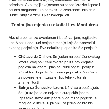
prirodom. Ovoj regiji svojstvene su osobe izrazite ljepote i
odlična mogućnost za boravak na otvorenom, bilo da si
ljubitelj skijanja zimi ili planinarenja ljeti.
Zanimljiva mjesta u okolici Les Montuires
Ako si u potrazi za avanturom i istraživanjem, regija oko
Les Montuiresa nudi brojne atrakcije koje će zadovoljiti
svakog posjetitelja. Evo nekoliko preporuka što posjetiti:
Château de Chillon
: Smješten na obali Ženevskog
jezera, ovaj povijesni dvorac pruža nevjerojatne
pogleda na jezero i planine. Nudi bogatu povijest i
arhitekturu koja datira iz srednjeg vijeka. Savršeno
za povijesne entuzijaste i ljubitelje kulturnih
znamenitosti.
Šetnja uz Ženevsko jezero
: Uživi se u opuštajuću
šetnju uz jedno od najvećih europskih jezera.
Pješačke staze duž jezera nude mirne poglede, a
moguće je uživati u pikniku na jednoj od brojnih
zelenih površina.