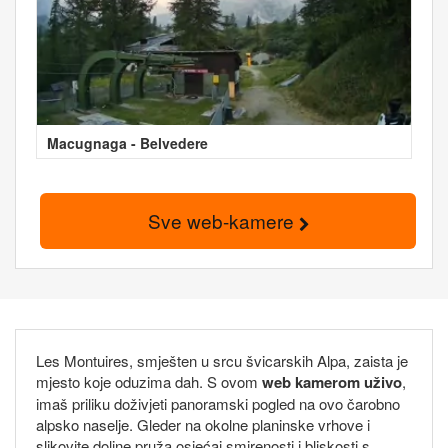
Macugnaga - Belvedere
Sve web-kamere
Les Montuires, smješten u srcu švicarskih Alpa, zaista je
mjesto koje oduzima dah. S ovom
web kamerom uživo
,
imaš priliku doživjeti panoramski pogled na ovo čarobno
alpsko naselje. Gleder na okolne planinske vrhove i
slikovite doline pruža osjećaj smirenosti i bliskosti s