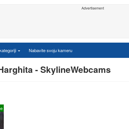
Advertisement
ategoriji
Nabavite svoju kameru
Harghita - SkylineWebcams
ne