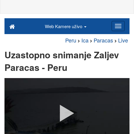
Web Kamere uživo
Peru
Ica
Paracas
Live
Uzastopno snimanje Zaljev
Paracas - Peru