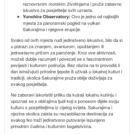
raznovrsnim morskim životinjama i pruža zabavno
iskustvo za posjetitelje svih uzrasta.
Yunohira Observatory:
Ovo je jedno od najboljih
mjesta za panoramski pogled na vulkan
Sakurajima i njegove erupcije.
Svako od ovih mjesta nudi jedinstveno iskustvo, bilo da si
u potrazi za znanjem, avanturom, opuštanjem ili
jednostavno pričom za pamćenje. Kroz ove aktivnosti,
možeš dublje razumjeti i povezati se s fascinantnom
povijesti i kulturom područja. Bez obzira na to provodiš li
dan istražujući prirodne ljepote ili uživaš u lokalnoj kulturi i
tradiciji, okolica Sakurajime pruža obilje doživljaja za
svakog posjetitelja.
Ne zaboravi iskoristiti priliku da kušaš lokalnu kuhinju i
upoznaš se s običajima ljudi koji s ponosom dijele svoju
kulturu s posjetiteljima iz cijelog svijeta. Sakurajima i
njezina okolica zaista su nezaobilazna destinacija za
svakog tko traži jedinstveno putovanje ispunjeno
prirodnim čudima i kulturnim bogatstvima.