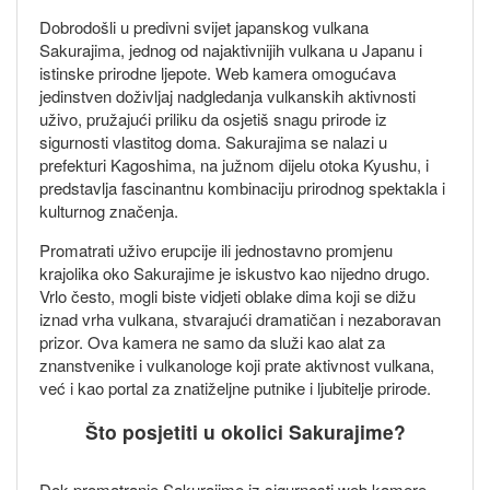
Dobrodošli u predivni svijet japanskog vulkana
Sakurajima, jednog od najaktivnijih vulkana u Japanu i
istinske prirodne ljepote. Web kamera omogućava
jedinstven doživljaj nadgledanja vulkanskih aktivnosti
uživo, pružajući priliku da osjetiš snagu prirode iz
sigurnosti vlastitog doma. Sakurajima se nalazi u
prefekturi Kagoshima, na južnom dijelu otoka Kyushu, i
predstavlja fascinantnu kombinaciju prirodnog spektakla i
kulturnog značenja.
Promatrati uživo erupcije ili jednostavno promjenu
krajolika oko Sakurajime je iskustvo kao nijedno drugo.
Vrlo često, mogli biste vidjeti oblake dima koji se dižu
iznad vrha vulkana, stvarajući dramatičan i nezaboravan
prizor. Ova kamera ne samo da služi kao alat za
znanstvenike i vulkanologe koji prate aktivnost vulkana,
već i kao portal za znatiželjne putnike i ljubitelje prirode.
Što posjetiti u okolici Sakurajime?
Dok promatranje Sakurajime iz sigurnosti web kamere