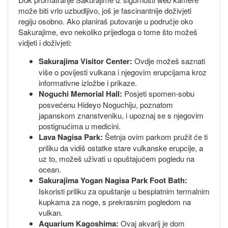
može biti vrlo uzbudljivo, još je fascinantnije doživjeti
regiju osobno. Ako planiraš putovanje u područje oko
Sakurajime, evo nekoliko prijedloga o tome što možeš
vidjeti i doživjeti:
Sakurajima Visitor Center:
Ovdje možeš saznati
više o povijesti vulkana i njegovim erupcijama kroz
informativne izložbe i prikaze.
Noguchi Memorial Hall:
Posjeti spomen-sobu
posvećenu Hideyo Noguchiju, poznatom
japanskom znanstveniku, i upoznaj se s njegovim
postignućima u medicini.
Lava Nagisa Park:
Šetnja ovim parkom pružit će ti
priliku da vidiš ostatke stare vulkanske erupcije, a
uz to, možeš uživati u opuštajućem pogledu na
ocean.
Sakurajima Yogan Nagisa Park Foot Bath:
Iskoristi priliku za opuštanje u besplatnim termalnim
kupkama za noge, s prekrasnim pogledom na
vulkan.
Aquarium Kagoshima:
Ovaj akvarij je dom