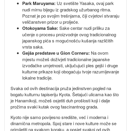
Park Maruyama:
Uz svetište Yasaka, ovaj park
nudi mirnu bijegu iz gradskog užurbanog ritma.
Poznat je po svojim trešnjama, čiji cvjetovi stvaraju
veličanstven prizor u proljeće.
Otokoyama Sake:
Sake centar nudi priliku za
učenje o procesu proizvodnje ovog tradicionalnog
japanskog pića s mogućnošću kušanja različitih
vrsta saka.
Gejša predstave u Gion Corneru:
Na ovom
mjestu možeš doživjeti tradicionalne japanske
izvođačke umjetnosti, uključujući ples gejši i druge
kulturne prikaze koji obogaćuju tvoje razumijevanje
lokalne tradicije.
Svaka od ovih destinacija pruža jedinstven pogled na
bogatu kulturnu tapiseriju Kyota. Šetajući ulicama kao što
je Hanamikoji, možeš osjetiti duh prošlosti koji i dalje
prožima svaki kutak ovog fascinantnog grada.
Kyoto nije samo povijesno središte, već i moderna i
dinamična metropola. Spoj stare i nove kulture može se
primijetiti na svakom koraku, a posjet svakoj od ovih