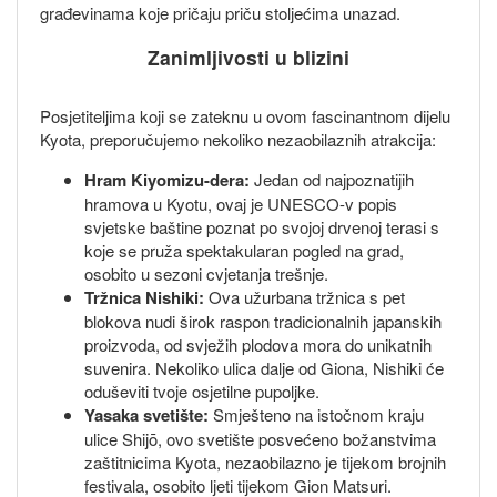
građevinama koje pričaju priču stoljećima unazad.
Zanimljivosti u blizini
Posjetiteljima koji se zateknu u ovom fascinantnom dijelu
Kyota, preporučujemo nekoliko nezaobilaznih atrakcija:
Hram Kiyomizu-dera:
Jedan od najpoznatijih
hramova u Kyotu, ovaj je UNESCO-v popis
svjetske baštine poznat po svojoj drvenoj terasi s
koje se pruža spektakularan pogled na grad,
osobito u sezoni cvjetanja trešnje.
Tržnica Nishiki:
Ova užurbana tržnica s pet
blokova nudi širok raspon tradicionalnih japanskih
proizvoda, od svježih plodova mora do unikatnih
suvenira. Nekoliko ulica dalje od Giona, Nishiki će
oduševiti tvoje osjetilne pupoljke.
Yasaka svetište:
Smješteno na istočnom kraju
ulice Shijō, ovo svetište posvećeno božanstvima
zaštitnicima Kyota, nezaobilazno je tijekom brojnih
festivala, osobito ljeti tijekom Gion Matsuri.