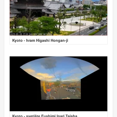
Kyoto - hram Higashi Hongan-ji
Kyoto - svetište Fushimi Inari Taisha