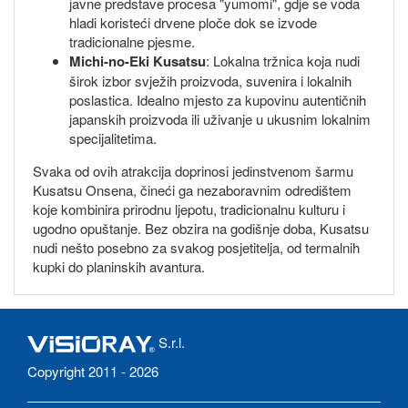
javne predstave procesa "yumomi", gdje se voda
hladi koristeći drvene ploče dok se izvode
tradicionalne pjesme.
Michi-no-Eki Kusatsu
: Lokalna tržnica koja nudi
širok izbor svježih proizvoda, suvenira i lokalnih
poslastica. Idealno mjesto za kupovinu autentičnih
japanskih proizvoda ili uživanje u ukusnim lokalnim
specijalitetima.
Svaka od ovih atrakcija doprinosi jedinstvenom šarmu
Kusatsu Onsena, čineći ga nezaboravnim odredištem
koje kombinira prirodnu ljepotu, tradicionalnu kulturu i
ugodno opuštanje. Bez obzira na godišnje doba, Kusatsu
nudi nešto posebno za svakog posjetitelja, od termalnih
kupki do planinskih avantura.
S.r.l.
Copyright 2011 - 2026