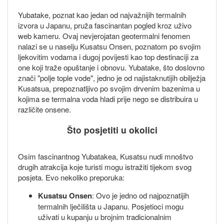
Yubatake, poznat kao jedan od najvažnijih termalnih
izvora u Japanu, pruža fascinantan pogled kroz uživo
web kameru. Ovaj nevjerojatan geotermalni fenomen
nalazi se u naselju Kusatsu Onsen, poznatom po svojim
ljekovitim vodama i dugoj povijesti kao top destinaciji za
one koji traže opuštanje i obnovu. Yubatake, što doslovno
znači "polje tople vode", jedno je od najistaknutijih obilježja
Kusatsua, prepoznatljivo po svojim drvenim bazenima u
kojima se termalna voda hladi prije nego se distribuira u
različite onsene.
Što posjetiti u okolici
Osim fascinantnog Yubatakea, Kusatsu nudi mnoštvo
drugih atrakcija koje turisti mogu istražiti tijekom svog
posjeta. Evo nekoliko preporuka:
Kusatsu Onsen
: Ovo je jedno od najpoznatijih
termalnih lječilišta u Japanu. Posjetioci mogu
uživati u kupanju u brojnim tradicionalnim