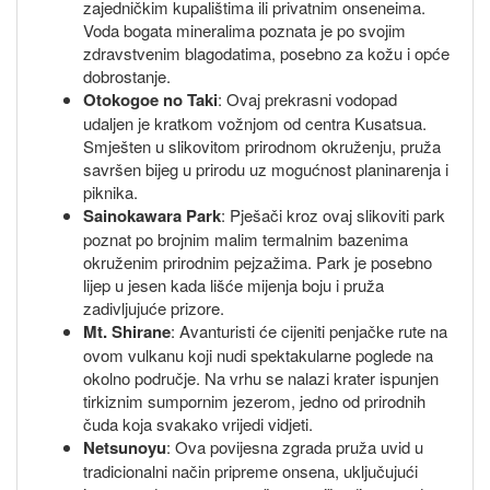
zajedničkim kupalištima ili privatnim onseneima.
Voda bogata mineralima poznata je po svojim
zdravstvenim blagodatima, posebno za kožu i opće
dobrostanje.
Otokogoe no Taki
: Ovaj prekrasni vodopad
udaljen je kratkom vožnjom od centra Kusatsua.
Smješten u slikovitom prirodnom okruženju, pruža
savršen bijeg u prirodu uz mogućnost planinarenja i
piknika.
Sainokawara Park
: Pješači kroz ovaj slikoviti park
poznat po brojnim malim termalnim bazenima
okruženim prirodnim pejzažima. Park je posebno
lijep u jesen kada lišće mijenja boju i pruža
zadivljujuće prizore.
Mt. Shirane
: Avanturisti će cijeniti penjačke rute na
ovom vulkanu koji nudi spektakularne poglede na
okolno područje. Na vrhu se nalazi krater ispunjen
tirkiznim sumpornim jezerom, jedno od prirodnih
čuda koja svakako vrijedi vidjeti.
Netsunoyu
: Ova povijesna zgrada pruža uvid u
tradicionalni način pripreme onsena, uključujući