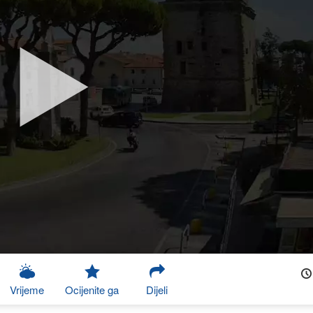
Vrijeme
Ocijenite ga
Dijeli