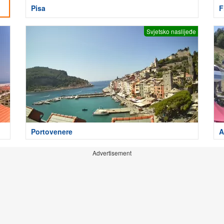
Pisa
F
Svjetsko naslijeđe
Portovenere
A
Advertisement