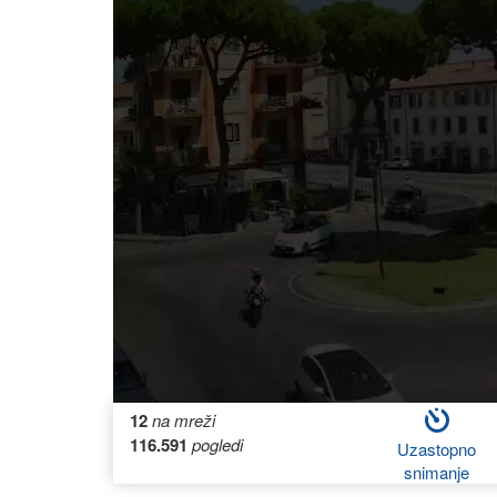
12
na mreži
116.591
pogledi
Uzastopno
snimanje