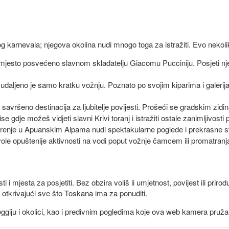
g karnevala; njegova okolina nudi mnogo toga za istražiti. Evo nekolik
mjesto posvećeno slavnom skladatelju Giacomu Pucciniju. Posjeti njego
udaljeno je samo kratku vožnju. Poznato po svojim kiparima i galerija
 savršeno destinacija za ljubitelje povijesti. Prošeći se gradskim zidin
ise gdje možeš vidjeti slavni Krivi toranj i istražiti ostale zanimljivost
inarenje u Apuanskim Alpama nudi spektakularne poglede i prekrasne s
 vole opuštenije aktivnosti na vodi poput vožnje čamcem ili promatranja
i i mjesta za posjetiti. Bez obzira voliš li umjetnost, povijest ili prir
 otkrivajući sve što Toskana ima za ponuditi.
iju i okolici, kao i predivnim pogledima koje ova web kamera pruža 