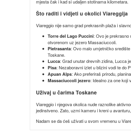
mjesta čak i kad si udaljen stotinama kilometara.
Što raditi i vidjeti u okolici Viareggija
Viareggio nije samo grad prekrasnih plaža i slavno
Torre del Lago Puccini
: Ovo je prekrasno 
otvorenom uz jezero Massaciuccoli.
Pietrasanta
: Ovo malo umjetničko središte 
Toskane.
Lucca
: Grad unutar drevnih zidina, Lucca je
Pisa
: Nezaboravni izlet u blizini vodi te do P
Apuan Alps
: Ako preferiraš prirodu, plan
Massaciuccoli jezero
: Idealno za one koji
Uživaj u čarima Toskane
Viareggio i njegova okolica nude raznolike aktivnost
jedinstveno. Zato, uzmi kameru i kreni u avanturu,
Nadam se da ćeš uživati u svom vremenu u Viaregg