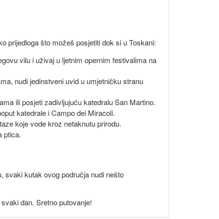
o prijedloga što možeš posjetiti dok si u Toskani:
vu vilu i uživaj u ljetnim opernim festivalima na
ma, nudi jedinstveni uvid u umjetničku stranu
ama ili posjeti zadivljujuću katedralu San Martino.
i poput katedrale i Campo dei Miracoli.
taze koje vode kroz netaknutu prirodu.
 ptica.
odu, svaki kutak ovog područja nudi nešto
svaki dan. Sretno putovanje!