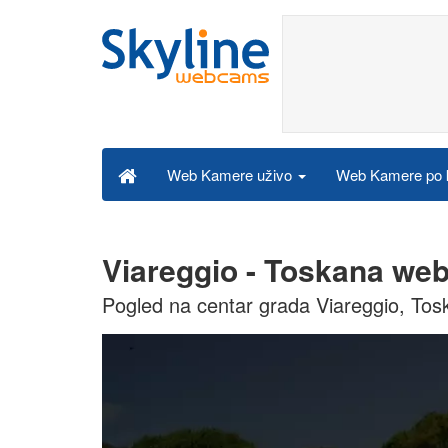
Web Kamere po k
Web Kamere uživo
Viareggio - Toskana we
Pogled na centar grada Viareggio, Tos