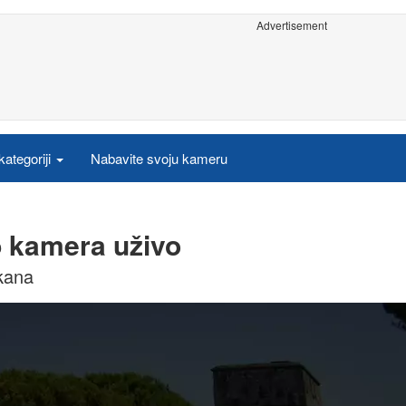
Advertisement
ategoriji
Nabavite svoju kameru
b kamera uživo
kana