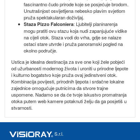
fascinantno čudo prirode koje se posjećuje brodom.
Unutrašnjost osvijetljena nebesko plavim svjetlom
pruža spektakularan doživljaj.
Staza Pizzo Falconiera
: Ljubitelji planinarenja
mogu pratiti ovu stazu koja nudi zapanjujuće vidike
na cijeli otok. Staza vodi do vrha, gdje se nalaze
ostaci stare utvrde i pruža panoramski pogled na
okolno područje.
Ustica je idealna destinacija za sve one koji žele pobjeći
od užurbanosti modernog života i uroniti u prirodne ljepote
i kulturno bogatstvo koje pruža ovaj jedinstveni otok.
Kombinacija povijesti, prirodnih ljepota i srdačne lokalne
zajednice omogućuje putnicima da stvore trajne
uspomene. Nadamo se da će tvoje iskustvo promatranja
otoka putem web kamere potaknuti želju da ga posjetiš u
stvarnosti.
S.r.l.