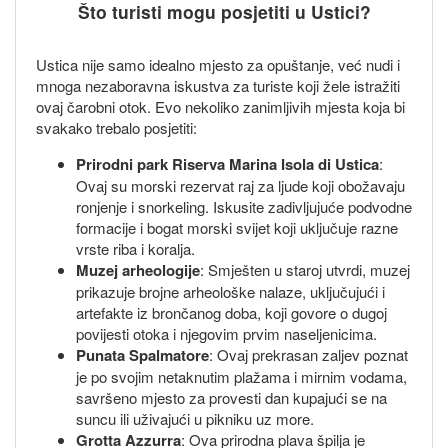
Što turisti mogu posjetiti u Ustici?
Ustica nije samo idealno mjesto za opuštanje, već nudi i
mnoga nezaboravna iskustva za turiste koji žele istražiti
ovaj čarobni otok. Evo nekoliko zanimljivih mjesta koja bi
svakako trebalo posjetiti:
Prirodni park Riserva Marina Isola di Ustica
:
Ovaj su morski rezervat raj za ljude koji obožavaju
ronjenje i snorkeling. Iskusite zadivljujuće podvodne
formacije i bogat morski svijet koji uključuje razne
vrste riba i koralja.
Muzej arheologije
: Smješten u staroj utvrdi, muzej
prikazuje brojne arheološke nalaze, uključujući i
artefakte iz brončanog doba, koji govore o dugoj
povijesti otoka i njegovim prvim naseljenicima.
Punata Spalmatore
: Ovaj prekrasan zaljev poznat
je po svojim netaknutim plažama i mirnim vodama,
savršeno mjesto za provesti dan kupajući se na
suncu ili uživajući u pikniku uz more.
Grotta Azzurra
: Ova prirodna plava špilja je