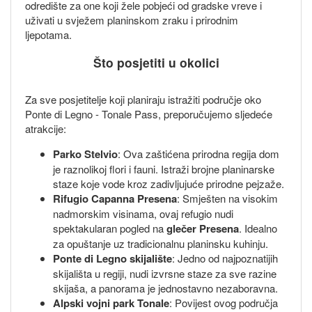
odredište za one koji žele pobjeći od gradske vreve i
uživati u svježem planinskom zraku i prirodnim
ljepotama.
Što posjetiti u okolici
Za sve posjetitelje koji planiraju istražiti područje oko
Ponte di Legno - Tonale Pass, preporučujemo sljedeće
atrakcije:
Parko Stelvio
: Ova zaštićena prirodna regija dom
je raznolikoj flori i fauni. Istraži brojne planinarske
staze koje vode kroz zadivljujuće prirodne pejzaže.
Rifugio Capanna Presena
: Smješten na visokim
nadmorskim visinama, ovaj refugio nudi
spektakularan pogled na
glečer Presena
. Idealno
za opuštanje uz tradicionalnu planinsku kuhinju.
Ponte di Legno skijalište
: Jedno od najpoznatijih
skijališta u regiji, nudi izvrsne staze za sve razine
skijaša, a panorama je jednostavno nezaboravna.
Alpski vojni park Tonale
: Povijest ovog područja