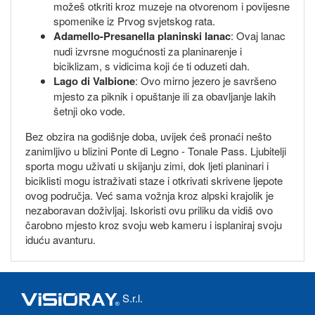
možeš otkriti kroz muzeje na otvorenom i povijesne
spomenike iz Prvog svjetskog rata.
Adamello-Presanella planinski lanac
: Ovaj lanac
nudi izvrsne mogućnosti za planinarenje i
biciklizam, s vidicima koji će ti oduzeti dah.
Lago di Valbione
: Ovo mirno jezero je savršeno
mjesto za piknik i opuštanje ili za obavljanje lakih
šetnji oko vode.
Bez obzira na godišnje doba, uvijek ćeš pronaći nešto
zanimljivo u blizini Ponte di Legno - Tonale Pass. Ljubitelji
sporta mogu uživati u skijanju zimi, dok ljeti planinari i
biciklisti mogu istraživati staze i otkrivati skrivene ljepote
ovog područja. Već sama vožnja kroz alpski krajolik je
nezaboravan doživljaj. Iskoristi ovu priliku da vidiš ovo
čarobno mjesto kroz svoju web kameru i isplaniraj svoju
iduću avanturu.
S.r.l.