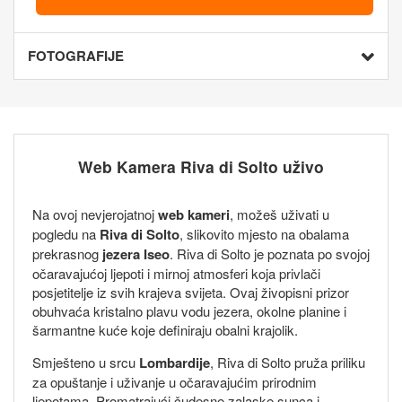
FOTOGRAFIJE
Web Kamera Riva di Solto uživo
Na ovoj nevjerojatnoj
web kameri
, možeš uživati u
pogledu na
Riva di Solto
, slikovito mjesto na obalama
prekrasnog
jezera Iseo
. Riva di Solto je poznata po svojoj
očaravajućoj ljepoti i mirnoj atmosferi koja privlači
posjetitelje iz svih krajeva svijeta. Ovaj živopisni prizor
obuhvaća kristalno plavu vodu jezera, okolne planine i
šarmantne kuće koje definiraju obalni krajolik.
Smješteno u srcu
Lombardije
, Riva di Solto pruža priliku
za opuštanje i uživanje u očaravajućim prirodnim
ljepotama. Promatrajući čudesne zalaske sunca i