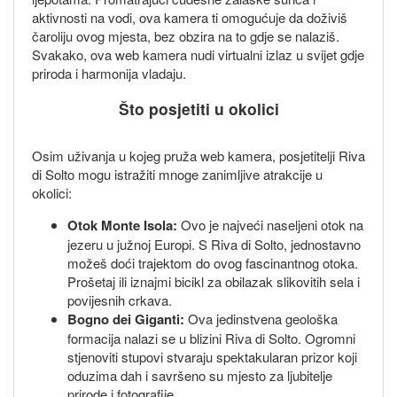
aktivnosti na vodi, ova kamera ti omogućuje da doživiš
čaroliju ovog mjesta, bez obzira na to gdje se nalaziš.
Svakako, ova web kamera nudi virtualni izlaz u svijet gdje
priroda i harmonija vladaju.
Što posjetiti u okolici
Osim uživanja u kojeg pruža web kamera, posjetitelji Riva
di Solto mogu istražiti mnoge zanimljive atrakcije u
okolici:
Otok Monte Isola:
Ovo je najveći naseljeni otok na
jezeru u južnoj Europi. S Riva di Solto, jednostavno
možeš doći trajektom do ovog fascinantnog otoka.
Prošetaj ili iznajmi bicikl za obilazak slikovitih sela i
povijesnih crkava.
Bogno dei Giganti:
Ova jedinstvena geološka
formacija nalazi se u blizini Riva di Solto. Ogromni
stjenoviti stupovi stvaraju spektakularan prizor koji
oduzima dah i savršeno su mjesto za ljubitelje
prirode i fotografije.