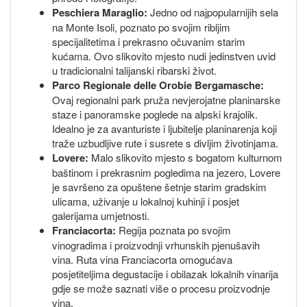
Peschiera Maraglio:
Jedno od najpopularnijih sela
na Monte Isoli, poznato po svojim ribljim
specijalitetima i prekrasno očuvanim starim
kućama. Ovo slikovito mjesto nudi jedinstven uvid
u tradicionalni talijanski ribarski život.
Parco Regionale delle Orobie Bergamasche:
Ovaj regionalni park pruža nevjerojatne planinarske
staze i panoramske poglede na alpski krajolik.
Idealno je za avanturiste i ljubitelje planinarenja koji
traže uzbudljive rute i susrete s divljim životinjama.
Lovere:
Malo slikovito mjesto s bogatom kulturnom
baštinom i prekrasnim pogledima na jezero, Lovere
je savršeno za opuštene šetnje starim gradskim
ulicama, uživanje u lokalnoj kuhinji i posjet
galerijama umjetnosti.
Franciacorta:
Regija poznata po svojim
vinogradima i proizvodnji vrhunskih pjenušavih
vina. Ruta vina Franciacorta omogućava
posjetiteljima degustacije i obilazak lokalnih vinarija
gdje se može saznati više o procesu proizvodnje
vina.