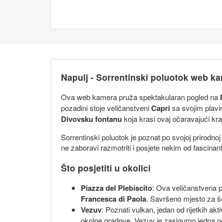
Napulj - Sorrentinski poluotok web k
Ova web kamera pruža spektakularan pogled na
pozadini stoje veličanstveni
Capri
sa svojim plav
Divovsku fontanu
koja krasi ovaj očaravajući kraj
Sorrentinski poluotok je poznat po svojoj prirodno
ne zaboravi razmotriti i posjete nekim od fascinant
Što posjetiti u okolici
Piazza del Plebiscito
: Ova veličanstvena 
Francesca di Paola
. Savršeno mjesto za še
Vezuv
: Poznati vulkan, jedan od rijetkih ak
okolne gradove. Vezuv je zasigurno jedna od na