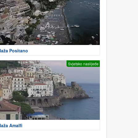
laža Positano
Svjetsko naslijeđe
laža Amalfi