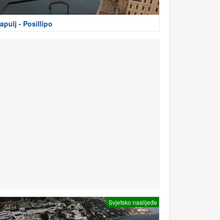
apulj - Posillipo
Svjetsko naslijeđe