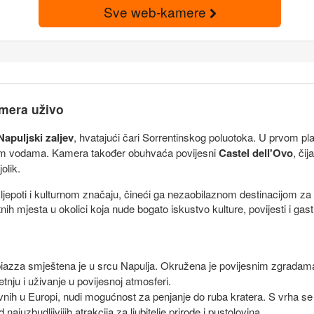
Sve web-kamere
amera uživo
Napuljski zaljev
, hvatajući čari Sorrentinskog poluotoka. U prvom pl
im vodama. Kamera također obuhvaća povijesni
Castel dell'Ovo
, či
olik.
j ljepoti i kulturnom značaju, čineći ga nezaobilaznom destinacijom z
nih mjesta u okolici koja nude bogato iskustvo kulture, povijesti i gas
piazza smještena je u srcu Napulja. Okružena je povijesnim zgradama
tnju i uživanje u povijesnoj atmosferi.
tivnih u Europi, nudi mogućnost za penjanje do ruba kratera. S vrha se
juzbudljivijih atrakcija za ljubitelje prirode i pustolovina.