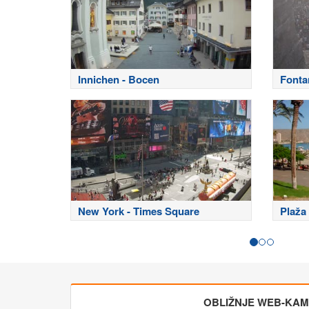
Innichen - Bocen
Fontan
New York - Times Square
Plaža 
OBLIŽNJE WEB-KA