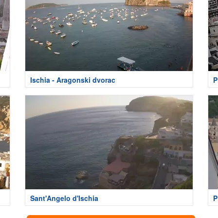
Ischia - Aragonski dvorac
P
Sant'Angelo d'Ischia
P