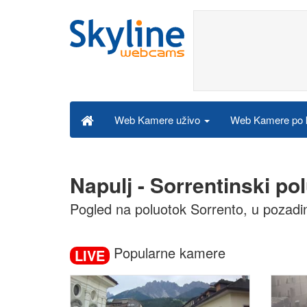
Web Kamere po k
Web Kamere uživo
Napulj - Sorrentinski p
Pogled na poluotok Sorrento, u pozadin
Popularne kamere
LIVE