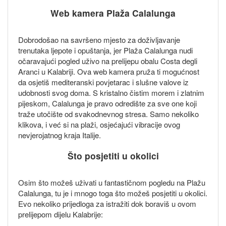
Web kamera Plaža Calalunga
Dobrodošao na savršeno mjesto za doživljavanje
trenutaka ljepote i opuštanja, jer Plaža Calalunga nudi
očaravajući pogled uživo na prelijepu obalu Costa degli
Aranci u Kalabriji. Ova web kamera pruža ti mogućnost
da osjetiš mediteranski povjetarac i slušne valove iz
udobnosti svog doma. S kristalno čistim morem i zlatnim
pijeskom, Calalunga je pravo odredište za sve one koji
traže utočište od svakodnevnog stresa. Samo nekoliko
klikova, i već si na plaži, osjećajući vibracije ovog
nevjerojatnog kraja Italije.
Što posjetiti u okolici
Osim što možeš uživati u fantastičnom pogledu na Plažu
Calalunga, tu je i mnogo toga što možeš posjetiti u okolici.
Evo nekoliko prijedloga za istražiti dok boraviš u ovom
prelijepom dijelu Kalabrije: