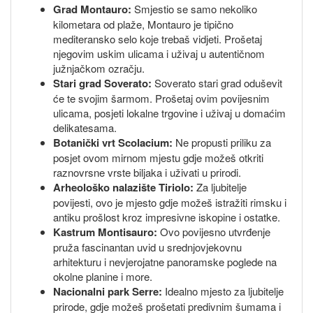
Grad Montauro:
Smjestio se samo nekoliko
kilometara od plaže, Montauro je tipično
mediteransko selo koje trebaš vidjeti. Prošetaj
njegovim uskim ulicama i uživaj u autentičnom
južnjačkom ozračju.
Stari grad Soverato:
Soverato stari grad oduševit
će te svojim šarmom. Prošetaj ovim povijesnim
ulicama, posjeti lokalne trgovine i uživaj u domaćim
delikatesama.
Botanički vrt Scolacium:
Ne propusti priliku za
posjet ovom mirnom mjestu gdje možeš otkriti
raznovrsne vrste biljaka i uživati u prirodi.
Arheološko nalazište Tiriolo:
Za ljubitelje
povijesti, ovo je mjesto gdje možeš istražiti rimsku i
antiku prošlost kroz impresivne iskopine i ostatke.
Kastrum Montisauro:
Ovo povijesno utvrđenje
pruža fascinantan uvid u srednjovjekovnu
arhitekturu i nevjerojatne panoramske poglede na
okolne planine i more.
Nacionalni park Serre:
Idealno mjesto za ljubitelje
prirode, gdje možeš prošetati predivnim šumama i