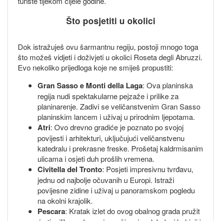
turiste tijekom cijele godine.
Što posjetiti u okolici
Dok istražuješ ovu šarmantnu regiju, postoji mnogo toga
što možeš vidjeti i doživjeti u okolici Roseta degli Abruzzi.
Evo nekoliko prijedloga koje ne smiješ propustiti:
Gran Sasso e Monti della Laga
: Ova planinska
regija nudi spektakularne pejzaže i prilike za
planinarenje. Zadivi se veličanstvenim Gran Sasso
planinskim lancem i uživaj u prirodnim ljepotama.
Atri
: Ovo drevno gradiće je poznato po svojoj
povijesti i arhitekturi, uključujući veličanstvenu
katedralu i prekrasne freske. Prošetaj kaldrmisanim
ulicama i osjeti duh prošlih vremena.
Civitella del Tronto
: Posjeti impresivnu tvrđavu,
jednu od najbolje očuvanih u Europi. Istraži
povijesne zidine i uživaj u panoramskom pogledu
na okolni krajolik.
Pescara
: Kratak izlet do ovog obalnog grada pružit