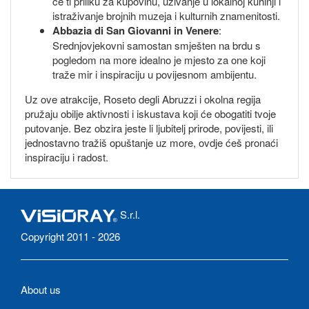
će ti priliku za kupovinu, uživanje u lokalnoj kuhinji i
istraživanje brojnih muzeja i kulturnih znamenitosti.
Abbazia di San Giovanni in Venere
:
Srednjovjekovni samostan smješten na brdu s
pogledom na more idealno je mjesto za one koji
traže mir i inspiraciju u povijesnom ambijentu.
Uz ove atrakcije, Roseto degli Abruzzi i okolna regija
pružaju obilje aktivnosti i iskustava koji će obogatiti tvoje
putovanje. Bez obzira jeste li ljubitelj prirode, povijesti, ili
jednostavno tražiš opuštanje uz more, ovdje ćeš pronaći
inspiraciju i radost.
S.r.l.
Copyright 2011 - 2026
About us