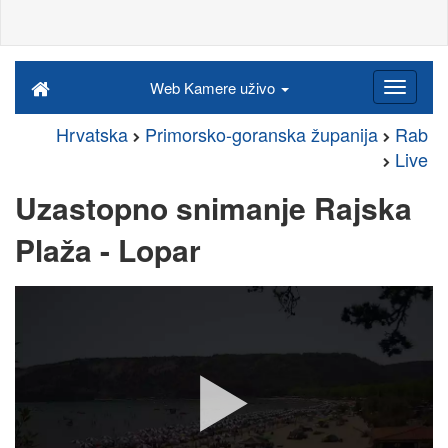
Web Kamere uživo
Hrvatska
Primorsko-goranska županija
Rab
Live
Uzastopno snimanje Rajska
Plaža - Lopar