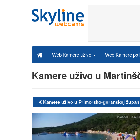
Web Kamere po k
Web Kamere uživo
Kamere uživo u Martinšč
Kamere uživo u Primorsko-goranskoj župani